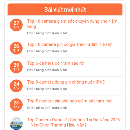
Bài viết mới nhất
Top 10 camera giám sát chuyên dùng cho tiệm
27
vàng
Th7
ở
Chức năng bình luận bị tắt
Top
10
Top 10 camera pin có giá treo từ tính tiện lợi
26
camera
Th7
ở
Chức năng bình luận bị tắt
giám
Top
sát
10
Top 6 camera có trạm sạc rời
chuyên
25
camera
dùng
Th7
ở
Chức năng bình luận bị tắt
pin
cho
Top
có
tiệm
6
giá
Top 8 camera dùng pin chống nước IP65
vàng
24
camera
treo
Th7
ở
Chức năng bình luận bị tắt
có
từ
Top
trạm
tính
8
sạc
Top 5 camera pin phù hợp giám sát tạm thời
tiện
23
camera
rời
lợi
Th7
ở
Chức năng bình luận bị tắt
dùng
Top
pin
5
chống
Top Camera Được Ưa Chuộng Tại Đà Nẵng 2026
camera
nước
– Nên Chọn Thương Hiệu Nào?
pin
IP65