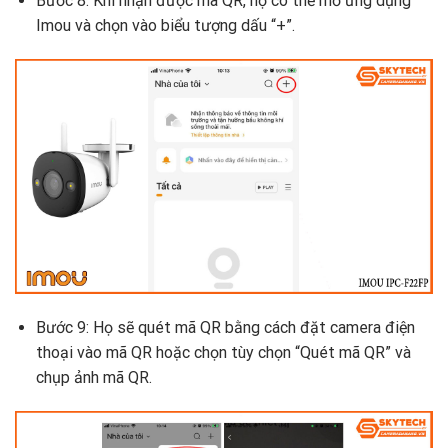
Bước 8: Khi nhận được mã QR, họ có thể mở ứng dụng
Imou và chọn vào biểu tượng dấu “+”.
Bước 9: Họ sẽ quét mã QR bằng cách đặt camera điện
thoại vào mã QR hoặc chọn tùy chọn “Quét mã QR” và
chụp ảnh mã QR.