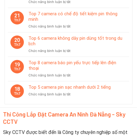
ở
Chức năng bình luận bị tắt
phù
Top
hợp
Camera
giám
Top 7 camera có chế độ tiết kiệm pin thông
21
Được
sát
minh
Th7
Ưa
tạm
ở
Chức năng bình luận bị tắt
Chuộng
thời
Top
Tại
7
Top 6 camera không dây pin dùng tốt trong du
Đà
20
camera
lịch
Nẵng
Th7
có
2026
ở
Chức năng bình luận bị tắt
chế
–
Top
độ
Nên
6
Top 8 camera báo pin yếu trực tiếp lên điện
tiết
19
Chọn
camera
thoại
kiệm
Th7
Thương
không
pin
Hiệu
ở
Chức năng bình luận bị tắt
dây
thông
Nào?
Top
pin
minh
8
Top 5 camera pin sạc nhanh dưới 2 tiếng
dùng
18
camera
tốt
Th7
ở
Chức năng bình luận bị tắt
báo
trong
Top
pin
du
5
yếu
lịch
camera
trực
Thi Công Lắp Đặt Camera An Ninh Đà Nẵng - Sky
pin
tiếp
CCTV
sạc
lên
nhanh
điện
dưới
Sky CCTV được biết đến là Công ty chuyên nghiệp số một
thoại
2