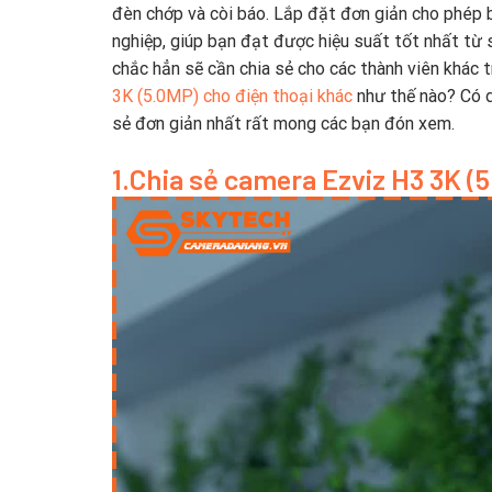
đèn chớp và còi báo. Lắp đặt đơn giản cho phép 
nghiệp, giúp bạn đạt được hiệu suất tốt nhất từ 
chắc hẳn sẽ cần chia sẻ cho các thành viên khác t
3K (5.0MP) cho điện thoại khác
như thế nào? Có d
sẻ đơn giản nhất rất mong các bạn đón xem.
1.Chia sẻ camera Ezviz H3 3K (