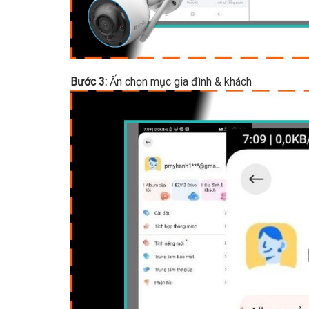
Bước 3:
Ấn chọn mục gia đình & khách