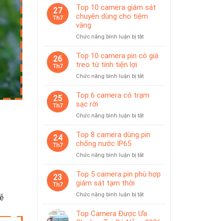
Top 10 camera giám sát
27
chuyên dùng cho tiệm
Th7
vàng
ở
Chức năng bình luận bị tắt
Top
10
Top 10 camera pin có giá
26
camera
treo từ tính tiện lợi
Th7
giám
ở
Chức năng bình luận bị tắt
sát
Top
chuyên
10
Top 6 camera có trạm
dùng
25
camera
sạc rời
cho
Th7
pin
tiệm
ở
Chức năng bình luận bị tắt
có
vàng
Top
giá
6
Top 8 camera dùng pin
treo
24
camera
chống nước IP65
từ
Th7
có
tính
ở
Chức năng bình luận bị tắt
trạm
tiện
Top
sạc
lợi
8
Top 5 camera pin phù hợp
rời
23
camera
giám sát tạm thời
Th7
dùng
ở
Chức năng bình luận bị tắt
ễ
pin
Top
chống
5
Top Camera Được Ưa
nước
camera