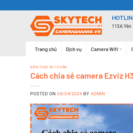
Skip
to
HOTLINE
content
113A Yên 
Trang chủ
Dịch vụ
Camera Wifi
KIẾN THỨC VÀ TƯ VẤN
Cách chia sẻ camera Ezviz H3
POSTED ON
04/04/2024
BY
ADMIN