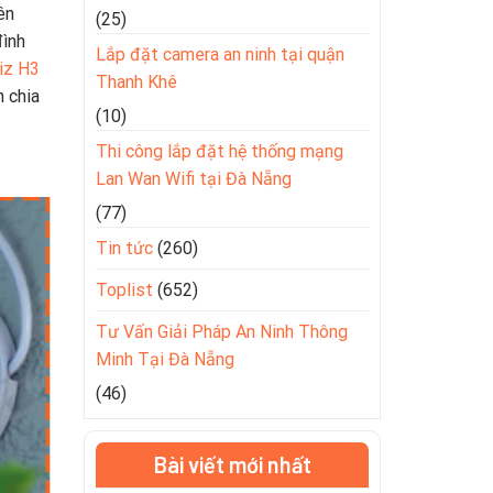
ên
(25)
đình
Lắp đặt camera an ninh tại quận
iz H3
Thanh Khê
 chia
(10)
Thi công lắp đặt hệ thống mạng
Lan Wan Wifi tại Đà Nẵng
(77)
Tin tức
(260)
Toplist
(652)
Tư Vấn Giải Pháp An Ninh Thông
Minh Tại Đà Nẵng
(46)
Bài viết mới nhất