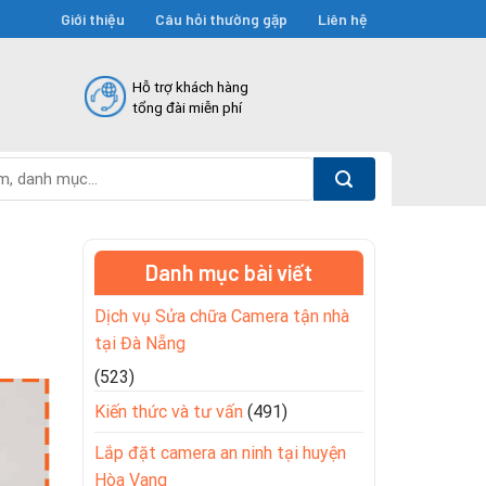
Giới thiệu
Câu hỏi thường gặp
Liên hệ
Hỗ trợ khách hàng
tổng đài miễn phí
Danh mục bài viết
Dịch vụ Sửa chữa Camera tận nhà
tại Đà Nẵng
(523)
Kiến thức và tư vấn
(491)
Lắp đặt camera an ninh tại huyện
Hòa Vang