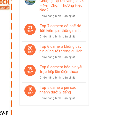
Chuộng Tại Đà Nẵng 2026
IP65
pin
– Nên Chọn Thương Hiệu
phù
Nào?
hợp
ở
Chức năng bình luận bị tắt
giám
Top
sát
Camera
Top 7 camera có chế độ
tạm
21
Được
thời
tiết kiệm pin thông minh
Th7
Ưa
ở
Chức năng bình luận bị tắt
Chuộng
Top
Tại
7
Top 6 camera không dây
Đà
20
camera
pin dùng tốt trong du lịch
Nẵng
Th7
có
2026
ở
Chức năng bình luận bị tắt
chế
–
Top
độ
Nên
6
Top 8 camera báo pin yếu
tiết
19
Chọn
camera
trực tiếp lên điện thoại
kiệm
Th7
Thương
không
pin
Hiệu
ở
Chức năng bình luận bị tắt
dây
thông
Nào?
Top
pin
minh
8
Top 5 camera pin sạc
dùng
18
camera
nhanh dưới 2 tiếng
tốt
Th7
báo
trong
ở
Chức năng bình luận bị tắt
pin
du
Top
yếu
lịch
5
trực
camera
tiếp