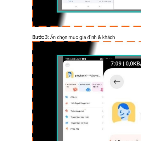
Bước 3:
Ấn chọn mục gia đình & khách