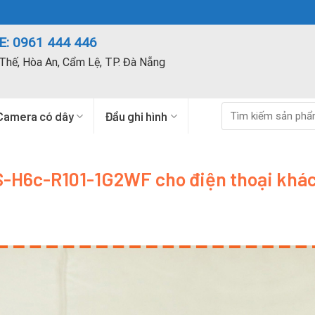
: 0961 444 446
Thế, Hòa An, Cẩm Lệ, TP. Đà Nẵng
Tìm
Camera có dây
Đầu ghi hình
kiếm:
S-H6c-R101-1G2WF cho điện thoại khá