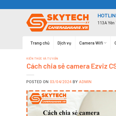
Skip
to
HOTLINE
content
113A Yên 
Trang chủ
Dịch vụ
Camera Wifi
KIẾN THỨC VÀ TƯ VẤN
Cách chia sẻ camera Ezviz C
POSTED ON
03/04/2024
BY
ADMIN