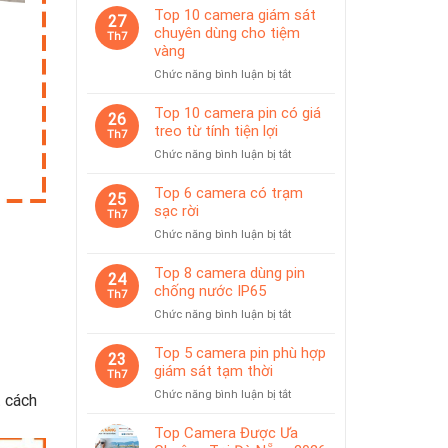
Top 10 camera giám sát
27
chuyên dùng cho tiệm
Th7
vàng
ở
Chức năng bình luận bị tắt
Top
10
Top 10 camera pin có giá
26
camera
treo từ tính tiện lợi
Th7
giám
ở
Chức năng bình luận bị tắt
sát
Top
chuyên
10
Top 6 camera có trạm
dùng
25
camera
sạc rời
cho
Th7
pin
tiệm
ở
Chức năng bình luận bị tắt
có
vàng
Top
giá
6
Top 8 camera dùng pin
treo
24
camera
chống nước IP65
từ
Th7
có
tính
ở
Chức năng bình luận bị tắt
trạm
tiện
Top
sạc
lợi
8
Top 5 camera pin phù hợp
rời
23
camera
giám sát tạm thời
Th7
dùng
ở
Chức năng bình luận bị tắt
 cách
pin
Top
chống
5
Top Camera Được Ưa
nước
camera