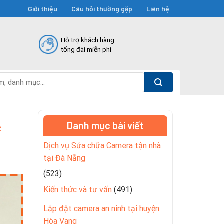
Giới thiệu
Câu hỏi thường gặp
Liên hệ
Hỗ trợ khách hàng
tổng đài miễn phí
c
Danh mục bài viết
Dịch vụ Sửa chữa Camera tận nhà
tại Đà Nẵng
(523)
Kiến thức và tư vấn
(491)
Lắp đặt camera an ninh tại huyện
Hòa Vang