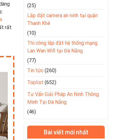
 dàng
(25)
c
Lắp đặt camera an ninh tại quận
n
Thanh Khê
ất rất
(10)
Thi công lắp đặt hệ thống mạng
Lan Wan Wifi tại Đà Nẵng
(77)
Tin tức
(260)
Toplist
(652)
Tư Vấn Giải Pháp An Ninh Thông
Minh Tại Đà Nẵng
(46)
Bài viết mới nhất