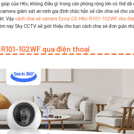
giúp của H6c, không điều gì trong căn phòng rộng lớn có thể dễ
camera giám sát an ninh gia đình chắc hẳn sẽ cần chia sẻ cho cá
sát. Vậy
cách chia sẻ camera Ezviz CS-H6c-R101-1G2WF cho điệ
 nay Sky CCTV sẽ giới thiệu cho bạn cách chia sẻ đơn giản nh
-R101-1G2WF qua điện thoại