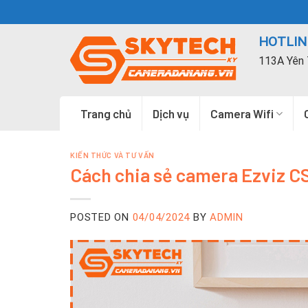
Skip
to
HOTLINE
content
113A Yên 
Trang chủ
Dịch vụ
Camera Wifi
KIẾN THỨC VÀ TƯ VẤN
Cách chia sẻ camera Ezviz C
POSTED ON
04/04/2024
BY
ADMIN