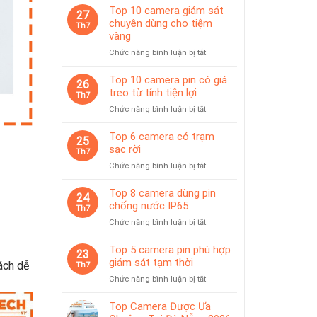
Top 10 camera giám sát
27
chuyên dùng cho tiệm
Th7
vàng
ở
Chức năng bình luận bị tắt
Top
10
Top 10 camera pin có giá
26
camera
treo từ tính tiện lợi
Th7
giám
ở
Chức năng bình luận bị tắt
sát
Top
chuyên
10
Top 6 camera có trạm
dùng
25
camera
sạc rời
cho
Th7
pin
tiệm
ở
Chức năng bình luận bị tắt
có
vàng
Top
giá
6
Top 8 camera dùng pin
treo
24
camera
chống nước IP65
từ
Th7
có
tính
ở
Chức năng bình luận bị tắt
trạm
tiện
Top
sạc
lợi
8
Top 5 camera pin phù hợp
rời
23
camera
giám sát tạm thời
ách dễ
Th7
dùng
ở
Chức năng bình luận bị tắt
pin
Top
chống
5
Top Camera Được Ưa
nước
camera