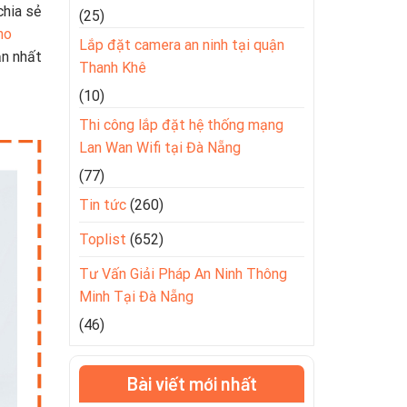
chia sẻ
(25)
ho
Lắp đặt camera an ninh tại quận
ản nhất
Thanh Khê
(10)
Thi công lắp đặt hệ thống mạng
Lan Wan Wifi tại Đà Nẵng
(77)
Tin tức
(260)
Toplist
(652)
Tư Vấn Giải Pháp An Ninh Thông
Minh Tại Đà Nẵng
(46)
Bài viết mới nhất