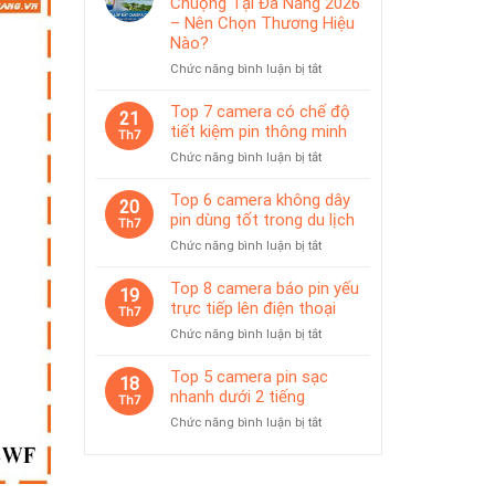
Chuộng Tại Đà Nẵng 2026
IP65
pin
– Nên Chọn Thương Hiệu
phù
Nào?
hợp
ở
Chức năng bình luận bị tắt
giám
Top
sát
Camera
Top 7 camera có chế độ
tạm
21
Được
thời
tiết kiệm pin thông minh
Th7
Ưa
ở
Chức năng bình luận bị tắt
Chuộng
Top
Tại
7
Top 6 camera không dây
Đà
20
camera
pin dùng tốt trong du lịch
Nẵng
Th7
có
2026
ở
Chức năng bình luận bị tắt
chế
–
Top
độ
Nên
6
Top 8 camera báo pin yếu
tiết
19
Chọn
camera
trực tiếp lên điện thoại
kiệm
Th7
Thương
không
pin
Hiệu
ở
Chức năng bình luận bị tắt
dây
thông
Nào?
Top
pin
minh
8
Top 5 camera pin sạc
dùng
18
camera
nhanh dưới 2 tiếng
tốt
Th7
báo
trong
ở
Chức năng bình luận bị tắt
pin
du
Top
yếu
lịch
5
trực
camera
tiếp