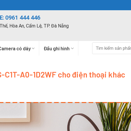
: 0961 444 446
Thế, Hòa An, Cẩm Lệ, TP. Đà Nẵng
Tìm
Camera có dây
Đầu ghi hình
kiếm:
S-C1T-A0-1D2WF cho điện thoại khác