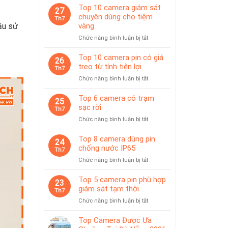
Top 10 camera giám sát
27
chuyên dùng cho tiệm
Th7
vàng
̀u sử
ở
Chức năng bình luận bị tắt
Top
10
Top 10 camera pin có giá
26
camera
treo từ tính tiện lợi
Th7
giám
ở
Chức năng bình luận bị tắt
sát
Top
chuyên
10
Top 6 camera có trạm
dùng
25
camera
sạc rời
cho
Th7
pin
tiệm
ở
Chức năng bình luận bị tắt
có
vàng
Top
giá
6
Top 8 camera dùng pin
treo
24
camera
chống nước IP65
từ
Th7
có
tính
ở
Chức năng bình luận bị tắt
trạm
tiện
Top
sạc
lợi
8
Top 5 camera pin phù hợp
rời
23
camera
giám sát tạm thời
Th7
dùng
ở
Chức năng bình luận bị tắt
pin
Top
chống
5
Top Camera Được Ưa
nước
camera