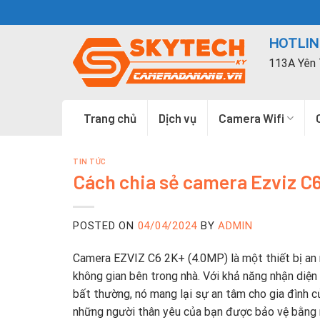
Skip
to
HOTLINE
content
113A Yên 
Trang chủ
Dịch vụ
Camera Wifi
TIN TỨC
Cách chia sẻ camera Ezviz C6
POSTED ON
04/04/2024
BY
ADMIN
Camera EZVIZ C6 2K+ (4.0MP) là một thiết bị an 
không gian bên trong nhà. Với khả năng nhận diện
bất thường, nó mang lại sự an tâm cho gia đình 
những người thân yêu của bạn được bảo vệ bằng 