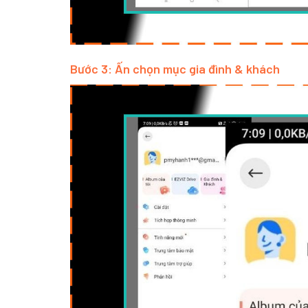
Bước 3: Ấn chọn mục gia đình & khách