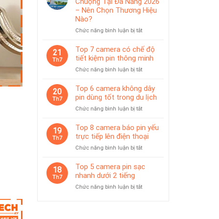
Chuộng Tại Đà Nẵng 2026
IP65
pin
– Nên Chọn Thương Hiệu
phù
Nào?
hợp
ở
Chức năng bình luận bị tắt
giám
Top
sát
Camera
Top 7 camera có chế độ
tạm
21
Được
thời
tiết kiệm pin thông minh
Th7
Ưa
ở
Chức năng bình luận bị tắt
Chuộng
Top
Tại
7
Top 6 camera không dây
Đà
20
camera
pin dùng tốt trong du lịch
Nẵng
Th7
có
2026
ở
Chức năng bình luận bị tắt
chế
–
Top
độ
Nên
6
Top 8 camera báo pin yếu
tiết
19
Chọn
camera
trực tiếp lên điện thoại
kiệm
Th7
Thương
không
pin
Hiệu
ở
Chức năng bình luận bị tắt
dây
thông
Nào?
Top
pin
minh
8
Top 5 camera pin sạc
dùng
18
camera
nhanh dưới 2 tiếng
tốt
Th7
báo
trong
ở
Chức năng bình luận bị tắt
pin
du
Top
yếu
lịch
5
trực
camera
tiếp