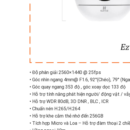
• Độ phân giải 2560×1440 @ 25fps
• Góc nhìn ngang 4mm@ F1.6, 92°(Chéo), 79° (Ng
• Góc quay ngang 353 độ , góc xoay dọc 133 độ
• Hỗ trợ tính năng phát hiện người/ động vật / v
• Hỗ trợ WDR 80dB, 3D DNR , BLC , ICR
• Chuấn nén H.265/H.264
• Hỗ trợ khe cắm thẻ nhớ đến 256GB
• Tích hợp Micro và Loa – Hỗ trợ đàm thoại 2 chi