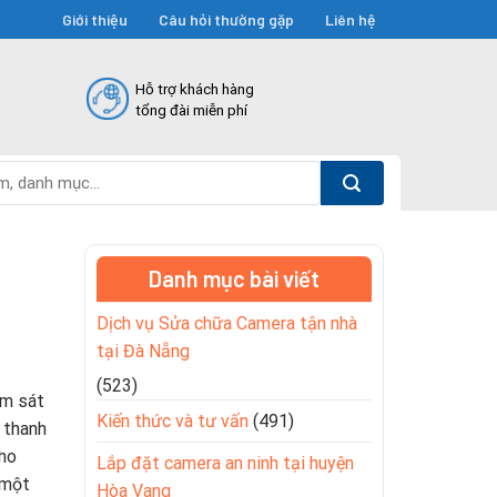
Giới thiệu
Câu hỏi thường gặp
Liên hệ
Hỗ trợ khách hàng
tổng đài miễn phí
Danh mục bài viết
Dịch vụ Sửa chữa Camera tận nhà
tại Đà Nẵng
(523)
ám sát
Kiến thức và tư vấn
(491)
 thanh
cho
Lắp đặt camera an ninh tại huyện
 một
Hòa Vang