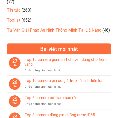
(77)
Tin tức
(260)
Toplist
(652)
Tư Vấn Giải Pháp An Ninh Thông Minh Tại Đà Nẵng
(46)
Bài viết mới nhất
Top 10 camera giám sát chuyên dùng cho tiệm
27
vàng
Th7
ở
Chức năng bình luận bị tắt
Top
10
Top 10 camera pin có giá treo từ tính tiện lợi
26
camera
Th7
ở
Chức năng bình luận bị tắt
giám
Top
sát
10
Top 6 camera có trạm sạc rời
chuyên
25
camera
dùng
Th7
ở
Chức năng bình luận bị tắt
pin
cho
Top
có
tiệm
6
giá
Top 8 camera dùng pin chống nước IP65
vàng
24
camera
treo