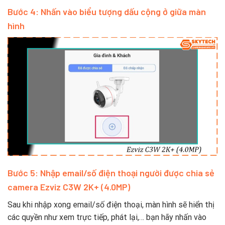
Bước 4: Nhấn vào biểu tượng dấu cộng ở giữa màn
hình
Bước 5: Nhập email/số điện thoại người được chia sẻ
camera Ezviz C3W 2K+ (4.0MP)
Sau khi nhập xong email/số điện thoại, màn hình sẽ hiển thị
các quyền như xem trực tiếp, phát lại,… bạn hãy nhấn vào