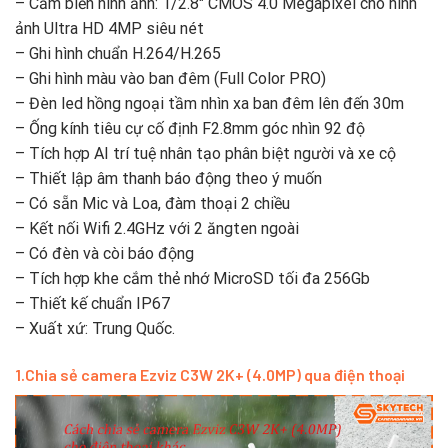
– Cảm biến hình ảnh: 1/2.8″ CMOS 4.0 Megapixel cho hình
ảnh Ultra HD 4MP siêu nét
– Ghi hình chuẩn H.264/H.265
– Ghi hình màu vào ban đêm (Full Color PRO)
– Đèn led hồng ngoại tầm nhìn xa ban đêm lên đến 30m
– Ống kính tiêu cự cố định F2.8mm góc nhìn 92 độ
– Tích hợp AI trí tuệ nhân tạo phân biệt người và xe cộ
– Thiết lập âm thanh báo động theo ý muốn
– Có sẵn Mic và Loa, đàm thoại 2 chiều
– Kết nối Wifi 2.4GHz với 2 ăngten ngoài
– Có đèn và còi báo động
– Tích hợp khe cắm thẻ nhớ MicroSD tối đa 256Gb
– Thiết kế chuẩn IP67
– Xuất xứ: Trung Quốc.
1.Chia sẻ camera Ezviz C3W 2K+ (4.0MP) qua điện thoại