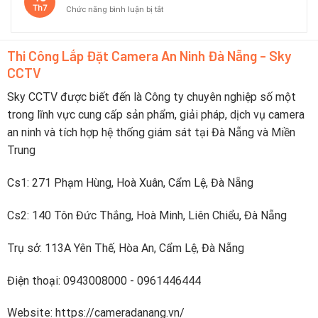
camera
tốt
Th7
ở
Chức năng bình luận bị tắt
báo
trong
Top
pin
du
5
yếu
lịch
camera
trực
Thi Công Lắp Đặt Camera An Ninh Đà Nẵng - Sky
pin
tiếp
CCTV
sạc
lên
nhanh
điện
dưới
Sky CCTV được biết đến là Công ty chuyên nghiệp số một
thoại
2
trong lĩnh vực cung cấp sản phẩm, giải pháp, dịch vụ camera
tiếng
an ninh và tích hợp hệ thống giám sát tại Đà Nẵng và Miền
Trung
Cs1: 271 Phạm Hùng, Hoà Xuân, Cẩm Lệ, Đà Nẵng
Cs2: 140 Tôn Đức Thắng, Hoà Minh, Liên Chiểu, Đà Nẵng
Trụ sở: 113A Yên Thế, Hòa An, Cẩm Lệ, Đà Nẵng
Điện thoại: 0943008000 - 0961446444
Website: https://cameradanang.vn/