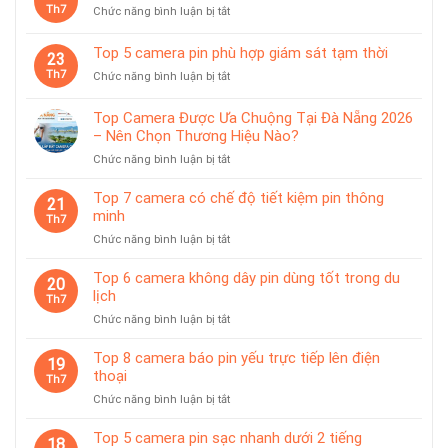
Th7
ở
Chức năng bình luận bị tắt
có
từ
Top
trạm
tính
8
sạc
Top 5 camera pin phù hợp giám sát tạm thời
tiện
23
camera
rời
lợi
Th7
ở
Chức năng bình luận bị tắt
dùng
Top
pin
5
chống
Top Camera Được Ưa Chuộng Tại Đà Nẵng 2026
camera
nước
– Nên Chọn Thương Hiệu Nào?
pin
IP65
ở
Chức năng bình luận bị tắt
phù
Top
hợp
Camera
giám
Top 7 camera có chế độ tiết kiệm pin thông
21
Được
sát
minh
Th7
Ưa
tạm
ở
Chức năng bình luận bị tắt
Chuộng
thời
Top
Tại
7
Top 6 camera không dây pin dùng tốt trong du
Đà
20
camera
lịch
Nẵng
Th7
có
2026
ở
Chức năng bình luận bị tắt
chế
–
Top
độ
Nên
6
Top 8 camera báo pin yếu trực tiếp lên điện
tiết
19
Chọn
camera
thoại
kiệm
Th7
Thương
không
pin
Hiệu
ở
Chức năng bình luận bị tắt
dây
thông
Nào?
Top
pin
minh
8
Top 5 camera pin sạc nhanh dưới 2 tiếng
dùng
18