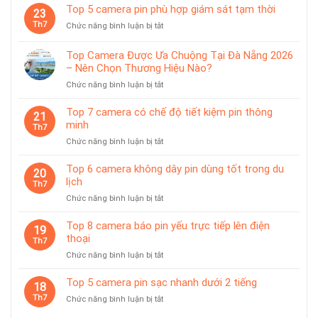
8
sạc
Top 5 camera pin phù hợp giám sát tạm thời
tiện
23
camera
rời
lợi
Th7
ở
Chức năng bình luận bị tắt
dùng
Top
pin
5
chống
Top Camera Được Ưa Chuộng Tại Đà Nẵng 2026
camera
nước
– Nên Chọn Thương Hiệu Nào?
pin
IP65
ở
Chức năng bình luận bị tắt
phù
Top
hợp
Camera
giám
Top 7 camera có chế độ tiết kiệm pin thông
21
Được
sát
minh
Th7
Ưa
tạm
ở
Chức năng bình luận bị tắt
Chuộng
thời
Top
Tại
7
Top 6 camera không dây pin dùng tốt trong du
Đà
20
camera
lịch
Nẵng
Th7
có
2026
ở
Chức năng bình luận bị tắt
chế
–
Top
độ
Nên
6
Top 8 camera báo pin yếu trực tiếp lên điện
tiết
19
Chọn
camera
thoại
kiệm
Th7
Thương
không
pin
Hiệu
ở
Chức năng bình luận bị tắt
dây
thông
Nào?
Top
pin
minh
8
Top 5 camera pin sạc nhanh dưới 2 tiếng
dùng
18
camera
tốt
Th7
ở
Chức năng bình luận bị tắt
báo
trong
Top
pin