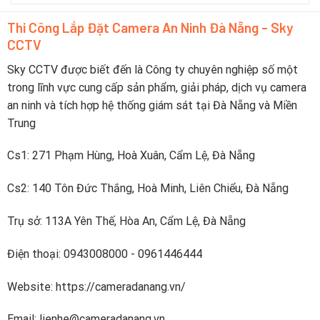
du
5
yếu
lịch
camera
trực
Thi Công Lắp Đặt Camera An Ninh Đà Nẵng - Sky
pin
tiếp
CCTV
sạc
lên
nhanh
điện
dưới
Sky CCTV được biết đến là Công ty chuyên nghiệp số một
thoại
2
trong lĩnh vực cung cấp sản phẩm, giải pháp, dịch vụ camera
tiếng
an ninh và tích hợp hệ thống giám sát tại Đà Nẵng và Miền
Trung
Cs1: 271 Phạm Hùng, Hoà Xuân, Cẩm Lệ, Đà Nẵng
Cs2: 140 Tôn Đức Thắng, Hoà Minh, Liên Chiểu, Đà Nẵng
Trụ sở: 113A Yên Thế, Hòa An, Cẩm Lệ, Đà Nẵng
Điện thoại: 0943008000 - 0961446444
Website: https://cameradanang.vn/
Email: lienhe@cameradanang.vn