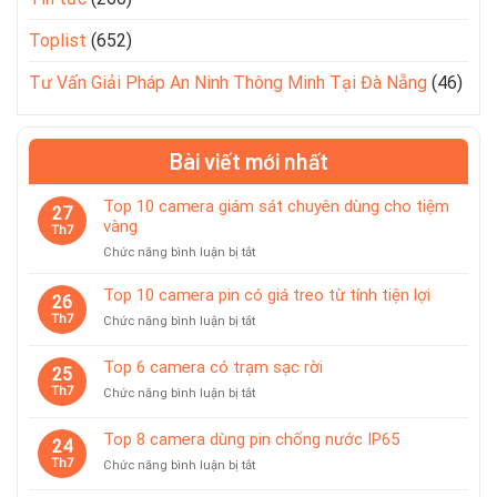
Toplist
(652)
Tư Vấn Giải Pháp An Ninh Thông Minh Tại Đà Nẵng
(46)
Bài viết mới nhất
Top 10 camera giám sát chuyên dùng cho tiệm
27
vàng
Th7
ở
Chức năng bình luận bị tắt
Top
10
Top 10 camera pin có giá treo từ tính tiện lợi
26
camera
Th7
ở
Chức năng bình luận bị tắt
giám
Top
sát
10
Top 6 camera có trạm sạc rời
chuyên
25
camera
dùng
Th7
ở
Chức năng bình luận bị tắt
pin
cho
Top
có
tiệm
6
giá
Top 8 camera dùng pin chống nước IP65
vàng
24
camera
treo
Th7
ở
Chức năng bình luận bị tắt
có
từ
Top
trạm
tính