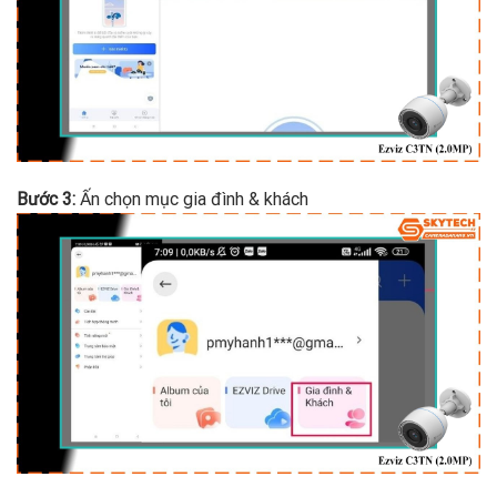
Bước 3:
Ấn chọn mục gia đình & khách