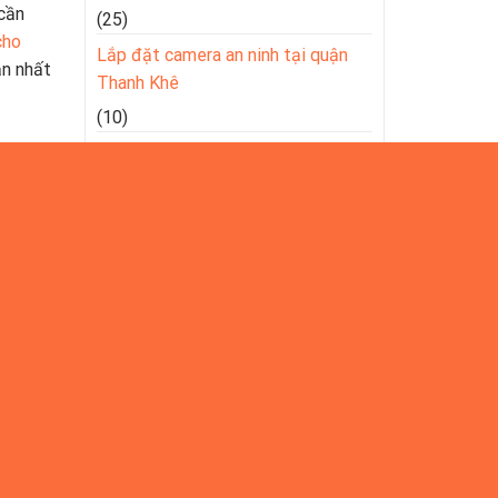
 cần
(25)
cho
Lắp đặt camera an ninh tại quận
ản nhất
Thanh Khê
(10)
Thi công lắp đặt hệ thống mạng
Lan Wan Wifi tại Đà Nẵng
(77)
Tin tức
(260)
Toplist
(652)
Tư Vấn Giải Pháp An Ninh Thông
Minh Tại Đà Nẵng
(46)
Bài viết mới nhất