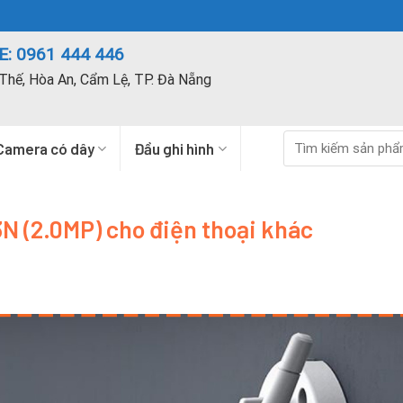
: 0961 444 446
Thế, Hòa An, Cẩm Lệ, TP. Đà Nẵng
Tìm
Camera có dây
Đầu ghi hình
kiếm:
N (2.0MP) cho điện thoại khác