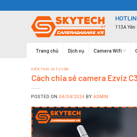
Skip
to
HOTLINE
content
113A Yên 
Trang chủ
Dịch vụ
Camera Wifi
KIẾN THỨC VÀ TƯ VẤN
Cách chia sẻ camera Ezviz C3
POSTED ON
04/04/2024
BY
ADMIN