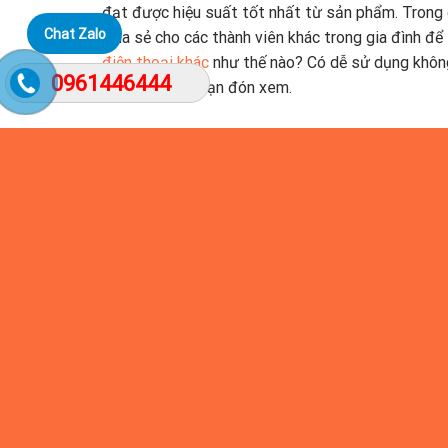
đạt được hiệu suất tốt nhất từ sản phẩm. Trong 
Chat Zalo
chia sẻ cho các thành viên khác trong gia đình để
điện thoại khác
như thế nào? Có dễ sử dụng không
0961446444
rất mong các bạn đón xem.
1.Chia sẻ camera Ezviz C3N (2.