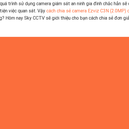
quá trình sử dụng camera giám sát an ninh gia đình chắc hẳn sẽ
 tiện việc quan sát. Vậy
cách chia sẻ camera Ezviz C3N (2.0MP) 
? Hôm nay Sky CCTV sẽ giới thiệu cho bạn cách chia sẻ đơn gi
0MP) qua điện thoại