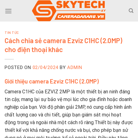
Skip
to
content
TIN TỨC
Cách chia sẻ camera Ezviz C1HC (2.0MP)
cho điện thoại khác
POSTED ON
02/04/2024
BY
ADMIN
Giới thiệu camera Ezviz C1HC (2.0MP)
Camera C1HC của EZVIZ 2MP là một thiết bị an ninh đáng
tin cậy, mang lại sự bảo vệ mọi lúc cho gia đình hoặc doanh
nghiệp của bạn. Với độ phân giải 2MP, nó cung cấp hình ảnh
chất lượng cao và chi tiết, giúp bạn giám sát mọi hoạt
động trong và ngoài nhà một cách rõ ràng.Thiết bị này được
thiết kế với khả năng chống nước và bụi, cho phép bạn sử
dụng nó ở mọi môi trường, kể cả ngoài trời. Điều này tăng