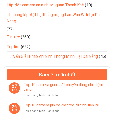
Lắp đặt camera an ninh tại quận Thanh Khê
(10)
Thi công lắp đặt hệ thống mạng Lan Wan Wifi tại Đà
Nẵng
(77)
Tin tức
(260)
Toplist
(652)
Tư Vấn Giải Pháp An Ninh Thông Minh Tại Đà Nẵng
(46)
Bài viết mới nhất
Top 10 camera giám sát chuyên dùng cho tiệm
27
vàng
Th7
ở
Chức năng bình luận bị tắt
Top
10
Top 10 camera pin có giá treo từ tính tiện lợi
26
camera
Th7
ở
Chức năng bình luận bị tắt
giám