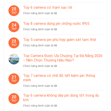
Top
sát
10
Top 6 camera có trạm sạc rời
chuyên
25
camera
dùng
Th7
ở
Chức năng bình luận bị tắt
pin
cho
Top
có
tiệm
6
giá
Top 8 camera dùng pin chống nước IP65
vàng
24
camera
treo
Th7
ở
Chức năng bình luận bị tắt
có
từ
Top
trạm
tính
8
sạc
Top 5 camera pin phù hợp giám sát tạm thời
tiện
23
camera
rời
lợi
Th7
ở
Chức năng bình luận bị tắt
dùng
Top
pin
5
chống
Top Camera Được Ưa Chuộng Tại Đà Nẵng 2026
camera
nước
– Nên Chọn Thương Hiệu Nào?
pin
IP65
ở
Chức năng bình luận bị tắt
phù
Top
hợp
Camera
giám
Top 7 camera có chế độ tiết kiệm pin thông
21
Được
sát
minh
Th7
Ưa
tạm
ở
Chức năng bình luận bị tắt
Chuộng
thời
Top
Tại
7
Top 6 camera không dây pin dùng tốt trong du
Đà
20
camera
lịch
Nẵng
Th7
có
2026
ở
Chức năng bình luận bị tắt
chế
–
Top
độ