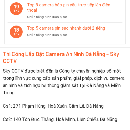
Nên
6
Top 8 camera báo pin yếu trực tiếp lên điện
tiết
19
Chọn
camera
thoại
kiệm
Th7
Thương
không
pin
Hiệu
ở
Chức năng bình luận bị tắt
dây
thông
Nào?
Top
pin
minh
8
Top 5 camera pin sạc nhanh dưới 2 tiếng
dùng
18
camera
tốt
Th7
ở
Chức năng bình luận bị tắt
báo
trong
Top
pin
du
5
yếu
lịch
camera
trực
Thi Công Lắp Đặt Camera An Ninh Đà Nẵng - Sky
pin
tiếp
CCTV
sạc
lên
nhanh
điện
dưới
Sky CCTV được biết đến là Công ty chuyên nghiệp số một
thoại
2
trong lĩnh vực cung cấp sản phẩm, giải pháp, dịch vụ camera
tiếng
an ninh và tích hợp hệ thống giám sát tại Đà Nẵng và Miền
Trung
Cs1: 271 Phạm Hùng, Hoà Xuân, Cẩm Lệ, Đà Nẵng
Cs2: 140 Tôn Đức Thắng, Hoà Minh, Liên Chiểu, Đà Nẵng