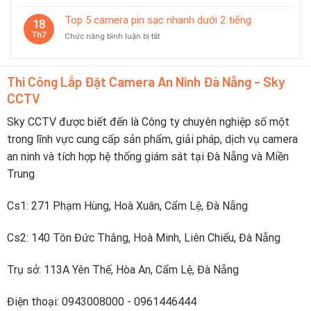
Nào?
Top
pin
minh
8
Top 5 camera pin sạc nhanh dưới 2 tiếng
dùng
18
camera
tốt
Th7
ở
Chức năng bình luận bị tắt
báo
trong
Top
pin
du
5
yếu
lịch
camera
trực
Thi Công Lắp Đặt Camera An Ninh Đà Nẵng - Sky
pin
tiếp
CCTV
sạc
lên
nhanh
điện
dưới
Sky CCTV được biết đến là Công ty chuyên nghiệp số một
thoại
2
trong lĩnh vực cung cấp sản phẩm, giải pháp, dịch vụ camera
tiếng
an ninh và tích hợp hệ thống giám sát tại Đà Nẵng và Miền
Trung
Cs1: 271 Phạm Hùng, Hoà Xuân, Cẩm Lệ, Đà Nẵng
Cs2: 140 Tôn Đức Thắng, Hoà Minh, Liên Chiểu, Đà Nẵng
Trụ sở: 113A Yên Thế, Hòa An, Cẩm Lệ, Đà Nẵng
Điện thoại: 0943008000 - 0961446444