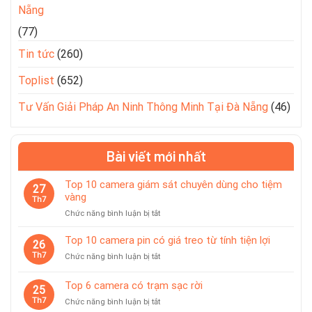
Nẵng
(77)
Tin tức
(260)
Toplist
(652)
Tư Vấn Giải Pháp An Ninh Thông Minh Tại Đà Nẵng
(46)
Bài viết mới nhất
Top 10 camera giám sát chuyên dùng cho tiệm
27
vàng
Th7
ở
Chức năng bình luận bị tắt
Top
10
Top 10 camera pin có giá treo từ tính tiện lợi
26
camera
Th7
ở
Chức năng bình luận bị tắt
giám
Top
sát
10
Top 6 camera có trạm sạc rời
chuyên
25
camera
dùng
Th7
ở
Chức năng bình luận bị tắt
pin
cho