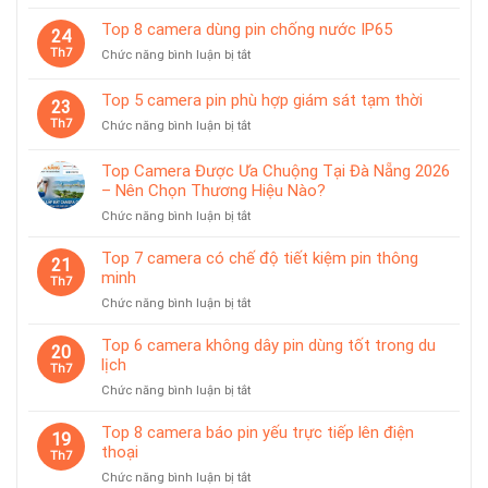
Top
có
tiệm
6
giá
Top 8 camera dùng pin chống nước IP65
vàng
24
camera
treo
Th7
ở
Chức năng bình luận bị tắt
có
từ
Top
trạm
tính
8
sạc
Top 5 camera pin phù hợp giám sát tạm thời
tiện
23
camera
rời
lợi
Th7
ở
Chức năng bình luận bị tắt
dùng
Top
pin
5
chống
Top Camera Được Ưa Chuộng Tại Đà Nẵng 2026
camera
nước
– Nên Chọn Thương Hiệu Nào?
pin
IP65
ở
Chức năng bình luận bị tắt
phù
Top
hợp
Camera
giám
Top 7 camera có chế độ tiết kiệm pin thông
21
Được
sát
minh
Th7
Ưa
tạm
ở
Chức năng bình luận bị tắt
Chuộng
thời
Top
Tại
7
Top 6 camera không dây pin dùng tốt trong du
Đà
20
camera
lịch
Nẵng
Th7
có
2026
ở
Chức năng bình luận bị tắt
chế
–
Top
độ
Nên
6
Top 8 camera báo pin yếu trực tiếp lên điện
tiết
19
Chọn
camera
thoại
kiệm
Th7
Thương
không
pin
Hiệu
ở
Chức năng bình luận bị tắt
dây
thông