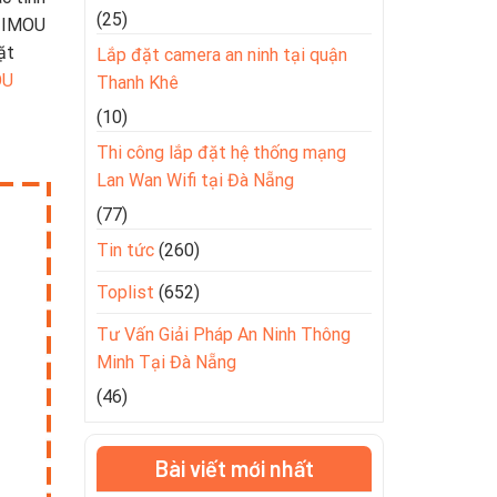
(25)
a IMOU
ặt
Lắp đặt camera an ninh tại quận
OU
Thanh Khê
(10)
Thi công lắp đặt hệ thống mạng
Lan Wan Wifi tại Đà Nẵng
(77)
Tin tức
(260)
Toplist
(652)
Tư Vấn Giải Pháp An Ninh Thông
Minh Tại Đà Nẵng
(46)
Bài viết mới nhất