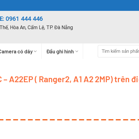
: 0961 444 446
Thế, Hòa An, Cẩm Lệ, TP. Đà Nẵng
Tìm
Camera có dây
Đầu ghi hình
kiếm:
 – A22EP ( Ranger2, A1 A2 2MP) trên đ