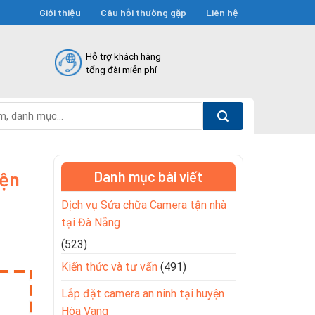
Giới thiệu
Câu hỏi thường gặp
Liên hệ
Hỗ trợ khách hàng
tổng đài miễn phí
iện
Danh mục bài viết
Dịch vụ Sửa chữa Camera tận nhà
tại Đà Nẵng
(523)
Kiến thức và tư vấn
(491)
Lắp đặt camera an ninh tại huyện
Hòa Vang