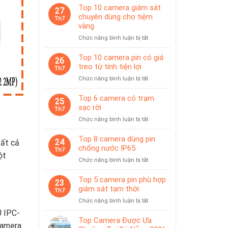
Top 10 camera giám sát
27
chuyên dùng cho tiệm
Th7
vàng
ở
Chức năng bình luận bị tắt
Top
10
Top 10 camera pin có giá
26
camera
treo từ tính tiện lợi
Th7
giám
ở
Chức năng bình luận bị tắt
sát
Top
chuyên
10
Top 6 camera có trạm
dùng
25
camera
sạc rời
cho
Th7
pin
tiệm
ở
Chức năng bình luận bị tắt
có
vàng
Top
giá
6
Top 8 camera dùng pin
treo
24
tất cả
camera
chống nước IP65
từ
Th7
có
ột
tính
ở
Chức năng bình luận bị tắt
trạm
tiện
Top
sạc
lợi
8
Top 5 camera pin phù hợp
rời
23
camera
giám sát tạm thời
Th7
dùng
ở
Chức năng bình luận bị tắt
pin
Top
U IPC-
chống
5
Top Camera Được Ưa
nước
camera
camera