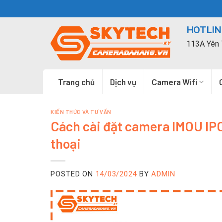
Skip
to
HOTLINE
content
113A Yên 
Trang chủ
Dịch vụ
Camera Wifi
KIẾN THỨC VÀ TƯ VẤN
Cách cài đặt camera IMOU IPC
thoại
POSTED ON
14/03/2024
BY
ADMIN