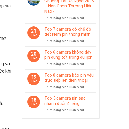
Chuộng Tại Đà Nẵng 2026
IP65
pin
ng của
– Nên Chọn Thương Hiệu
phù
Nào?
hợp
ở
Chức năng bình luận bị tắt
giám
Top
sát
Camera
Top 7 camera có chế độ
tạm
21
Được
thời
tiết kiệm pin thông minh
Th7
Ưa
 mờ.
ở
Chức năng bình luận bị tắt
Chuộng
Top
Tại
7
Top 6 camera không dây
Đà
20
camera
pin dùng tốt trong du lịch
Nẵng
Th7
có
2026
ng và
ở
Chức năng bình luận bị tắt
chế
–
Top
ức khi
độ
Nên
6
Top 8 camera báo pin yếu
tiết
19
Chọn
camera
trực tiếp lên điện thoại
kiệm
Th7
Thương
không
pin
Hiệu
ở
Chức năng bình luận bị tắt
dây
thông
Nào?
Top
pin
minh
8
Top 5 camera pin sạc
dùng
18
camera
h.
nhanh dưới 2 tiếng
tốt
Th7
báo
trong
ở
Chức năng bình luận bị tắt
pin
du
Top
yếu
lịch
5
trực
camera
tiếp
 giám