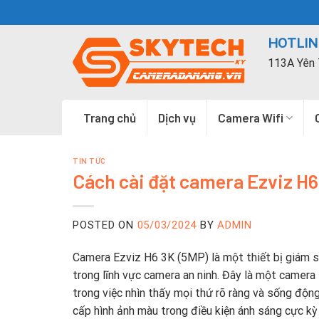
Skip
to
HOTLINE
content
113A Yên 
Trang chủ
Dịch vụ
Camera Wifi
TIN TỨC
Cách cài đặt camera Ezviz H6 
POSTED ON
05/03/2024
BY
ADMIN
Camera Ezviz H6 3K (5MP) là một thiết bị giám s
trong lĩnh vực camera an ninh. Đây là một camera
trong việc nhìn thấy mọi thứ rõ ràng và sống độn
cấp hình ảnh màu trong điều kiện ánh sáng cực kỳ 