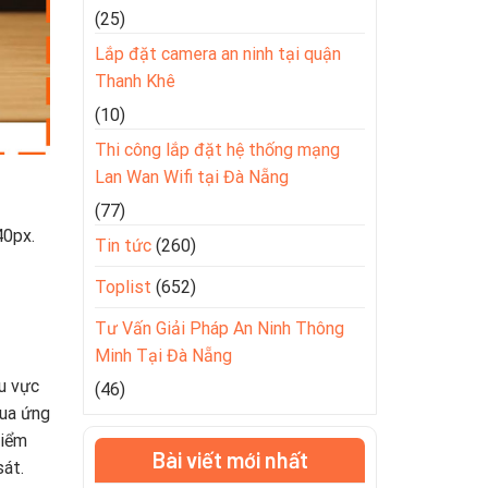
(25)
Lắp đặt camera an ninh tại quận
Thanh Khê
(10)
Thi công lắp đặt hệ thống mạng
Lan Wan Wifi tại Đà Nẵng
(77)
40px.
Tin tức
(260)
Toplist
(652)
Tư Vấn Giải Pháp An Ninh Thông
Minh Tại Đà Nẵng
u vực
(46)
qua ứng
điểm
Bài viết mới nhất
át.