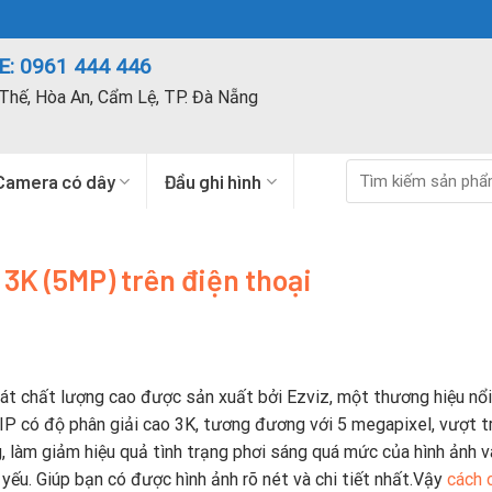
: 0961 444 446
Thế, Hòa An, Cẩm Lệ, TP. Đà Nẵng
Tìm
Camera có dây
Đầu ghi hình
kiếm:
3K (5MP) trên điện thoại
át chất lượng cao được sản xuất bởi Ezviz, một thương hiệu nổi
 IP có độ phân giải cao 3K, tương đương với 5 megapixel, vượt t
g, làm giảm hiệu quả tình trạng phơi sáng quá mức của hình ảnh 
yếu. Giúp bạn có được hình ảnh rõ nét và chi tiết nhất.Vậy
cách 