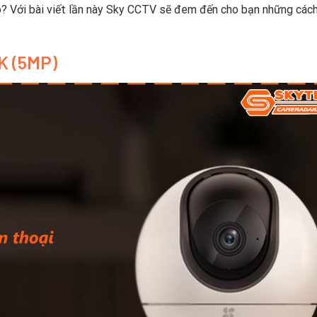
? Với bài viết lần này Sky CCTV sẽ đem đến cho bạn những các
3K (5MP)