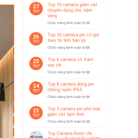
Top 10 camera giám sát
27
chuyên dùng cho tiệm
Th7
vàng
ở
Chức năng bình luận bị tắt
Top
10
Top 10 camera pin có giá
26
camera
treo từ tính tiện lợi
Th7
giám
ở
Chức năng bình luận bị tắt
sát
Top
chuyên
10
Top 6 camera có trạm
dùng
25
camera
sạc rời
cho
Th7
pin
tiệm
ở
Chức năng bình luận bị tắt
có
vàng
Top
giá
6
Top 8 camera dùng pin
treo
24
camera
chống nước IP65
từ
Th7
có
tính
ở
Chức năng bình luận bị tắt
trạm
tiện
Top
sạc
lợi
8
Top 5 camera pin phù hợp
rời
23
camera
giám sát tạm thời
Th7
dùng
ở
Chức năng bình luận bị tắt
pin
Top
chống
5
Top Camera Được Ưa
nước
camera