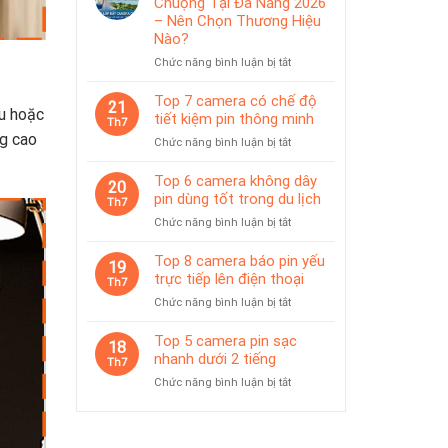
Chuộng Tại Đà Nẵng 2026
IP65
pin
– Nên Chọn Thương Hiệu
phù
Nào?
hợp
ở
Chức năng bình luận bị tắt
giám
Top
sát
Camera
Top 7 camera có chế độ
tạm
21
u hoặc
Được
thời
tiết kiệm pin thông minh
Th7
Ưa
ng cao
ở
Chức năng bình luận bị tắt
Chuộng
Top
Tại
7
Top 6 camera không dây
Đà
20
camera
pin dùng tốt trong du lịch
Nẵng
Th7
có
2026
ở
Chức năng bình luận bị tắt
chế
–
Top
độ
Nên
6
Top 8 camera báo pin yếu
tiết
19
Chọn
camera
trực tiếp lên điện thoại
kiệm
Th7
Thương
không
pin
Hiệu
ở
Chức năng bình luận bị tắt
dây
thông
Nào?
Top
pin
minh
8
Top 5 camera pin sạc
dùng
18
camera
nhanh dưới 2 tiếng
tốt
Th7
báo
trong
ở
Chức năng bình luận bị tắt
pin
du
Top
yếu
lịch
5
trực
camera
tiếp