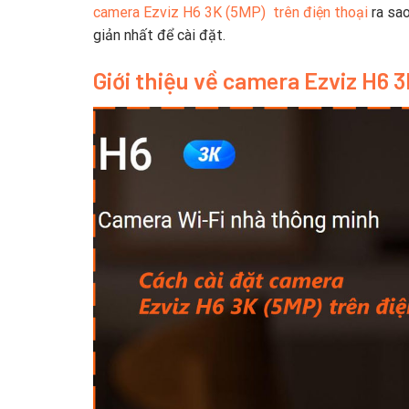
camera Ezviz H6 3K (5MP) trên điện thoại
ra sao
giản nhất để cài đặt.
Giới thiệu về camera Ezviz H6 