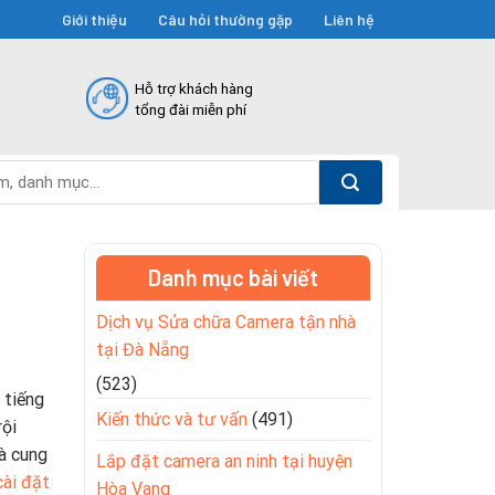
Giới thiệu
Câu hỏi thường gặp
Liên hệ
Hỗ trợ khách hàng
tổng đài miễn phí
Danh mục bài viết
Dịch vụ Sửa chữa Camera tận nhà
tại Đà Nẵng
(523)
 tiếng
Kiến thức và tư vấn
(491)
rội
và cung
Lắp đặt camera an ninh tại huyện
cài đặt
Hòa Vang