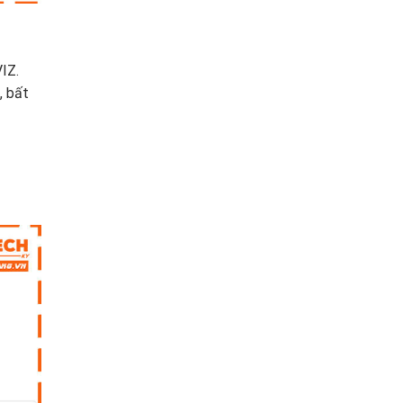
IZ.
, bất