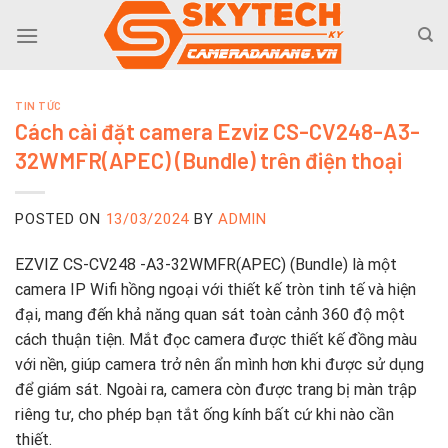
Skip
to
content
TIN TỨC
Cách cài đặt camera Ezviz CS-CV248-A3-
32WMFR(APEC) (Bundle) trên điện thoại
POSTED ON
13/03/2024
BY
ADMIN
EZVIZ CS-CV248 -A3-32WMFR(APEC) (Bundle) là một
camera IP Wifi hồng ngoại với thiết kế tròn tinh tế và hiện
đại, mang đến khả năng quan sát toàn cảnh 360 độ một
cách thuận tiện. Mắt đọc camera được thiết kế đồng màu
với nền, giúp camera trở nên ẩn mình hơn khi được sử dụng
để giám sát. Ngoài ra, camera còn được trang bị màn trập
riêng tư, cho phép bạn tắt ống kính bất cứ khi nào cần
thiết.