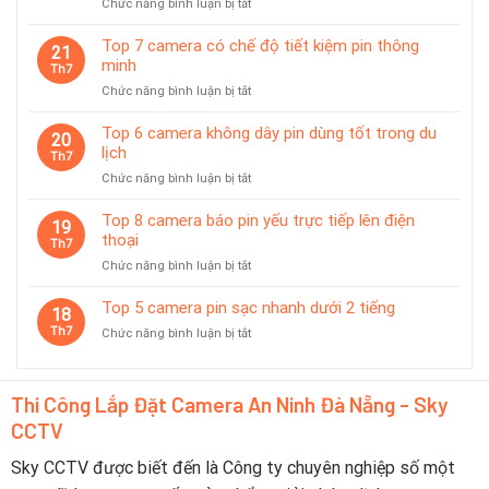
ở
Chức năng bình luận bị tắt
phù
Top
hợp
Camera
giám
Top 7 camera có chế độ tiết kiệm pin thông
21
Được
sát
minh
Th7
Ưa
tạm
ở
Chức năng bình luận bị tắt
Chuộng
thời
Top
Tại
7
Top 6 camera không dây pin dùng tốt trong du
Đà
20
camera
lịch
Nẵng
Th7
có
2026
ở
Chức năng bình luận bị tắt
chế
–
Top
độ
Nên
6
Top 8 camera báo pin yếu trực tiếp lên điện
tiết
19
Chọn
camera
thoại
kiệm
Th7
Thương
không
pin
Hiệu
ở
Chức năng bình luận bị tắt
dây
thông
Nào?
Top
pin
minh
8
Top 5 camera pin sạc nhanh dưới 2 tiếng
dùng
18
camera
tốt
Th7
ở
Chức năng bình luận bị tắt
báo
trong
Top
pin
du
5
yếu
lịch
camera
trực
Thi Công Lắp Đặt Camera An Ninh Đà Nẵng - Sky
pin
tiếp
CCTV
sạc
lên
nhanh
điện
dưới
Sky CCTV được biết đến là Công ty chuyên nghiệp số một
thoại
2