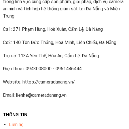
trong lĩnh vực cung cấp sản phẩm, giải pháp, dịch vụ camera
tiếng
an ninh và tích hợp hệ thống giám sát tại Đà Nẵng và Miền
Trung
Cs1: 271 Phạm Hùng, Hoà Xuân, Cẩm Lệ, Đà Nẵng
Cs2: 140 Tôn Đức Thắng, Hoà Minh, Liên Chiểu, Đà Nẵng
Trụ sở: 113A Yên Thế, Hòa An, Cẩm Lệ, Đà Nẵng
Điện thoại: 0943008000 - 0961446444
Website: https://cameradanang.vn/
Email: lienhe@cameradanang.vn
THÔNG TIN
Liên hệ