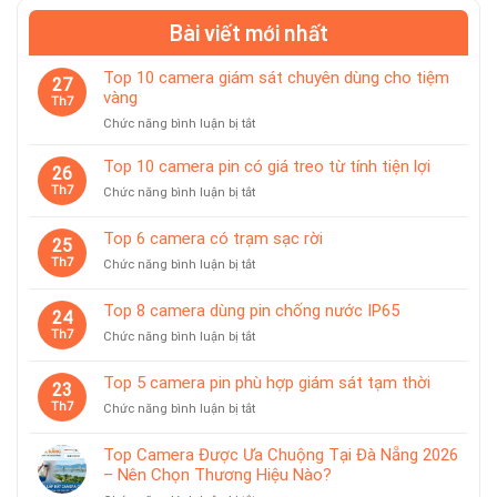
Bài viết mới nhất
Top 10 camera giám sát chuyên dùng cho tiệm
27
vàng
Th7
ở
Chức năng bình luận bị tắt
Top
10
Top 10 camera pin có giá treo từ tính tiện lợi
26
camera
Th7
ở
Chức năng bình luận bị tắt
giám
Top
sát
10
Top 6 camera có trạm sạc rời
chuyên
25
camera
dùng
Th7
ở
Chức năng bình luận bị tắt
pin
cho
Top
có
tiệm
6
giá
Top 8 camera dùng pin chống nước IP65
vàng
24
camera
treo
Th7
ở
Chức năng bình luận bị tắt
có
từ
Top
trạm
tính
8
sạc
Top 5 camera pin phù hợp giám sát tạm thời
tiện
23
camera
rời
lợi
Th7
ở
Chức năng bình luận bị tắt
dùng
Top
pin
5
chống
Top Camera Được Ưa Chuộng Tại Đà Nẵng 2026
camera
nước
– Nên Chọn Thương Hiệu Nào?
pin
IP65