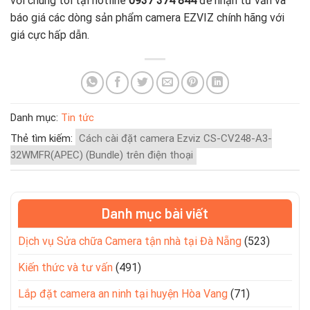
với chúng tôi tại hotline
0937 374 844
để nhận tư vấn và
báo giá các dòng sản phẩm camera EZVIZ chính hãng với
giá cực hấp dẫn.
Danh mục:
Tin tức
Thẻ tìm kiếm:
Cách cài đặt camera Ezviz CS-CV248-A3-
32WMFR(APEC) (Bundle) trên điện thoại
Danh mục bài viết
Dịch vụ Sửa chữa Camera tận nhà tại Đà Nẵng
(523)
Kiến thức và tư vấn
(491)
Lắp đặt camera an ninh tại huyện Hòa Vang
(71)