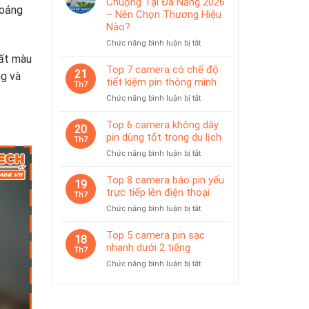
Chuộng Tại Đà Nẵng 2026
IP65
hoảng
pin
– Nên Chọn Thương Hiệu
phù
Nào?
hợp
ở
Chức năng bình luận bị tắt
giám
Top
sát
mất màu
Camera
Top 7 camera có chế độ
tạm
21
ng và
Được
thời
tiết kiệm pin thông minh
Th7
Ưa
ở
Chức năng bình luận bị tắt
Chuộng
Top
Tại
7
Top 6 camera không dây
Đà
20
camera
pin dùng tốt trong du lịch
Nẵng
Th7
có
2026
ở
Chức năng bình luận bị tắt
chế
–
Top
độ
Nên
6
Top 8 camera báo pin yếu
tiết
19
Chọn
camera
trực tiếp lên điện thoại
kiệm
Th7
Thương
không
pin
Hiệu
ở
Chức năng bình luận bị tắt
dây
thông
Nào?
Top
pin
minh
8
Top 5 camera pin sạc
dùng
18
camera
nhanh dưới 2 tiếng
tốt
Th7
báo
trong
ở
Chức năng bình luận bị tắt
pin
du
Top
yếu
lịch
5
trực
camera
tiếp