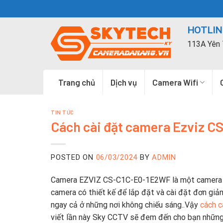
Skip
to
HOTLINE
content
113A Yên 
Trang chủ
Dịch vụ
Camera Wifi
TIN TỨC
Cách cài đặt camera Ezviz C
POSTED ON
06/03/2024
BY
ADMIN
Camera EZVIZ CS-C1C-E0-1E2WF là một camera an
camera có thiết kế để lắp đặt và cài đặt đơn giả
ngay cả ở những nơi không chiếu sáng..Vậy
cách c
viết lần này Sky CCTV sẽ đem đến cho bạn những 