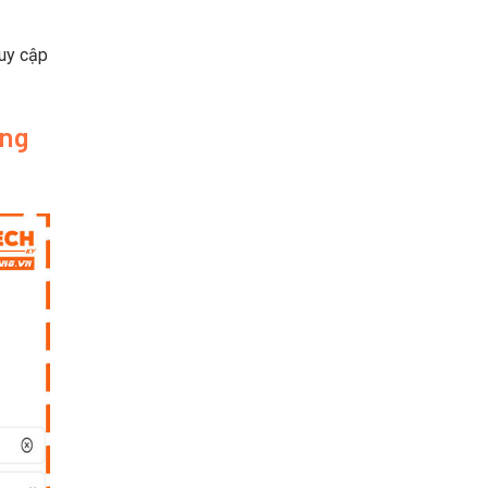
uy cập
ộng