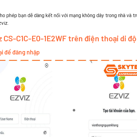
o phép bạn dễ dàng kết nối với mạng không dây trong nhà và tr
viz.
z CS-C1C-E0-1E2WF trên điện thoại di đ
ại để đăng nhập