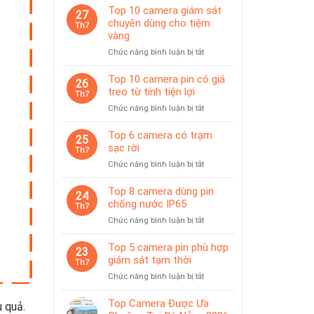
Top 10 camera giám sát
27
chuyên dùng cho tiệm
Th7
vàng
ở
Chức năng bình luận bị tắt
Top
10
Top 10 camera pin có giá
26
camera
treo từ tính tiện lợi
Th7
giám
ở
Chức năng bình luận bị tắt
sát
Top
chuyên
10
Top 6 camera có trạm
dùng
25
camera
sạc rời
cho
Th7
pin
tiệm
ở
Chức năng bình luận bị tắt
có
vàng
Top
giá
6
Top 8 camera dùng pin
treo
24
camera
chống nước IP65
từ
Th7
có
tính
ở
Chức năng bình luận bị tắt
trạm
tiện
Top
sạc
lợi
8
Top 5 camera pin phù hợp
rời
23
camera
giám sát tạm thời
Th7
dùng
ở
Chức năng bình luận bị tắt
pin
Top
chống
5
Top Camera Được Ưa
nước
 quả.
camera