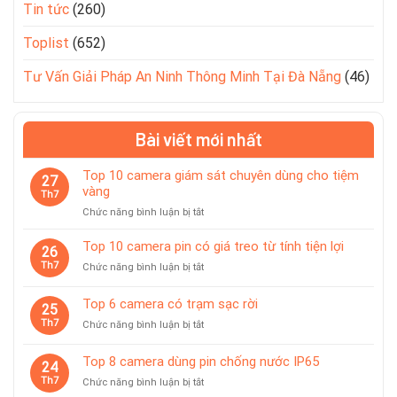
Tin tức
(260)
Toplist
(652)
Tư Vấn Giải Pháp An Ninh Thông Minh Tại Đà Nẵng
(46)
Bài viết mới nhất
Top 10 camera giám sát chuyên dùng cho tiệm
27
vàng
Th7
ở
Chức năng bình luận bị tắt
Top
10
Top 10 camera pin có giá treo từ tính tiện lợi
26
camera
Th7
ở
Chức năng bình luận bị tắt
giám
Top
sát
10
Top 6 camera có trạm sạc rời
chuyên
25
camera
dùng
Th7
ở
Chức năng bình luận bị tắt
pin
cho
Top
có
tiệm
6
giá
Top 8 camera dùng pin chống nước IP65
vàng
24
camera
treo
Th7
ở
Chức năng bình luận bị tắt
có
từ
Top