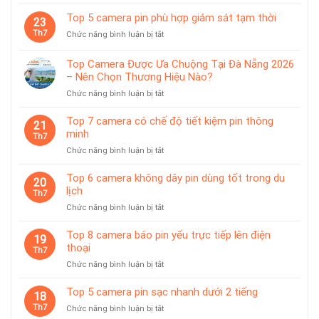
trạm
tính
8
sạc
Top 5 camera pin phù hợp giám sát tạm thời
tiện
23
camera
rời
lợi
Th7
ở
Chức năng bình luận bị tắt
dùng
Top
pin
5
chống
Top Camera Được Ưa Chuộng Tại Đà Nẵng 2026
camera
nước
– Nên Chọn Thương Hiệu Nào?
pin
IP65
ở
Chức năng bình luận bị tắt
phù
Top
hợp
Camera
giám
Top 7 camera có chế độ tiết kiệm pin thông
21
Được
sát
minh
Th7
Ưa
tạm
ở
Chức năng bình luận bị tắt
Chuộng
thời
Top
Tại
7
Top 6 camera không dây pin dùng tốt trong du
Đà
20
camera
lịch
Nẵng
Th7
có
2026
ở
Chức năng bình luận bị tắt
chế
–
Top
độ
Nên
6
Top 8 camera báo pin yếu trực tiếp lên điện
tiết
19
Chọn
camera
thoại
kiệm
Th7
Thương
không
pin
Hiệu
ở
Chức năng bình luận bị tắt
dây
thông
Nào?
Top
pin
minh
8
Top 5 camera pin sạc nhanh dưới 2 tiếng
dùng
18
camera
tốt
Th7
ở
Chức năng bình luận bị tắt
báo
trong