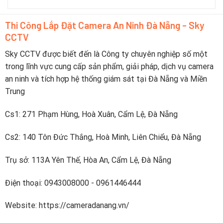
Top
pin
du
5
yếu
lịch
camera
trực
Thi Công Lắp Đặt Camera An Ninh Đà Nẵng - Sky
pin
tiếp
CCTV
sạc
lên
nhanh
điện
dưới
Sky CCTV được biết đến là Công ty chuyên nghiệp số một
thoại
2
trong lĩnh vực cung cấp sản phẩm, giải pháp, dịch vụ camera
tiếng
an ninh và tích hợp hệ thống giám sát tại Đà Nẵng và Miền
Trung
Cs1: 271 Phạm Hùng, Hoà Xuân, Cẩm Lệ, Đà Nẵng
Cs2: 140 Tôn Đức Thắng, Hoà Minh, Liên Chiểu, Đà Nẵng
Trụ sở: 113A Yên Thế, Hòa An, Cẩm Lệ, Đà Nẵng
Điện thoại: 0943008000 - 0961446444
Website: https://cameradanang.vn/