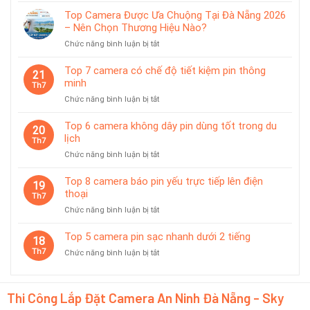
5
chống
Top Camera Được Ưa Chuộng Tại Đà Nẵng 2026
camera
nước
– Nên Chọn Thương Hiệu Nào?
pin
IP65
ở
Chức năng bình luận bị tắt
phù
Top
hợp
Camera
giám
Top 7 camera có chế độ tiết kiệm pin thông
21
Được
sát
minh
Th7
Ưa
tạm
ở
Chức năng bình luận bị tắt
Chuộng
thời
Top
Tại
7
Top 6 camera không dây pin dùng tốt trong du
Đà
20
camera
lịch
Nẵng
Th7
có
2026
ở
Chức năng bình luận bị tắt
chế
–
Top
độ
Nên
6
Top 8 camera báo pin yếu trực tiếp lên điện
tiết
19
Chọn
camera
thoại
kiệm
Th7
Thương
không
pin
Hiệu
ở
Chức năng bình luận bị tắt
dây
thông
Nào?
Top
pin
minh
8
Top 5 camera pin sạc nhanh dưới 2 tiếng
dùng
18
camera
tốt
Th7
ở
Chức năng bình luận bị tắt
báo
trong
Top
pin
du
5
yếu
lịch
camera
trực
Thi Công Lắp Đặt Camera An Ninh Đà Nẵng - Sky
pin
tiếp