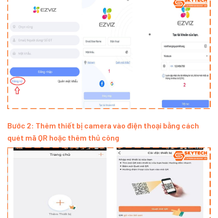
Bước 2: Thêm thiết bị camera vào điện thoại bằng cách
quét mã QR hoặc thêm thủ công