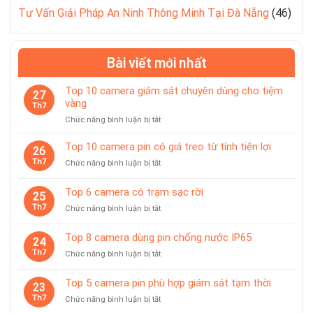
Tư Vấn Giải Pháp An Ninh Thông Minh Tại Đà Nẵng
(46)
Bài viết mới nhất
Top 10 camera giám sát chuyên dùng cho tiệm
27
vàng
Th7
ở
Chức năng bình luận bị tắt
Top
10
Top 10 camera pin có giá treo từ tính tiện lợi
26
camera
Th7
ở
Chức năng bình luận bị tắt
giám
Top
sát
10
Top 6 camera có trạm sạc rời
chuyên
25
camera
dùng
Th7
ở
Chức năng bình luận bị tắt
pin
cho
Top
có
tiệm
6
giá
Top 8 camera dùng pin chống nước IP65
vàng
24
camera
treo
Th7
ở
Chức năng bình luận bị tắt
có
từ
Top
trạm
tính
8
sạc
Top 5 camera pin phù hợp giám sát tạm thời
tiện
23
camera
rời
lợi
Th7
ở
Chức năng bình luận bị tắt
dùng
Top
pin