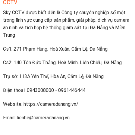
CCTV
sạc
lên
nhanh
điện
dưới
Sky CCTV được biết đến là Công ty chuyên nghiệp số một
thoại
2
trong lĩnh vực cung cấp sản phẩm, giải pháp, dịch vụ camera
tiếng
an ninh và tích hợp hệ thống giám sát tại Đà Nẵng và Miền
Trung
Cs1: 271 Phạm Hùng, Hoà Xuân, Cẩm Lệ, Đà Nẵng
Cs2: 140 Tôn Đức Thắng, Hoà Minh, Liên Chiểu, Đà Nẵng
Trụ sở: 113A Yên Thế, Hòa An, Cẩm Lệ, Đà Nẵng
Điện thoại: 0943008000 - 0961446444
Website: https://cameradanang.vn/
Email: lienhe@cameradanang.vn