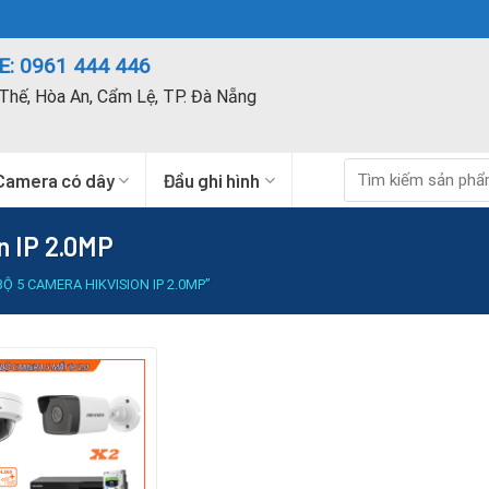
: 0961 444 446
Thế, Hòa An, Cẩm Lệ, TP. Đà Nẵng
Tìm
Camera có dây
Đầu ghi hình
kiếm:
n IP 2.0MP
5 CAMERA HIKVISION IP 2.0MP”