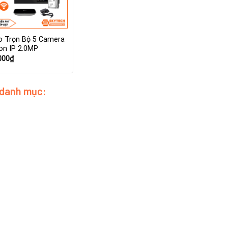
 Trọn Bộ 5 Camera
ion IP 2.0MP
000
₫
 danh mục: