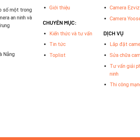
Giới thiệu
Camera Ezviz
p số một trong
mera an ninh và
Camera Yoos
CHUYÊN MỤC:
Trung
DỊCH VỤ
Kiến thức và tư vấn
Tin tức
Lắp đặt came
Đà Nẵng
Toplist
Sửa chữa ca
Tư vấn giải p
ninh
Thi công mạn