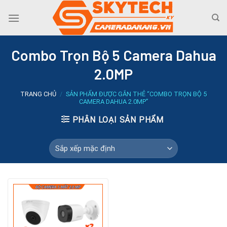
Skip
to
content
Combo Trọn Bộ 5 Camera Dahua
2.0MP
TRANG CHỦ
/
SẢN PHẨM ĐƯỢC GẮN THẺ “COMBO TRỌN BỘ 5
CAMERA DAHUA 2.0MP”
PHÂN LOẠI SẢN PHẨM