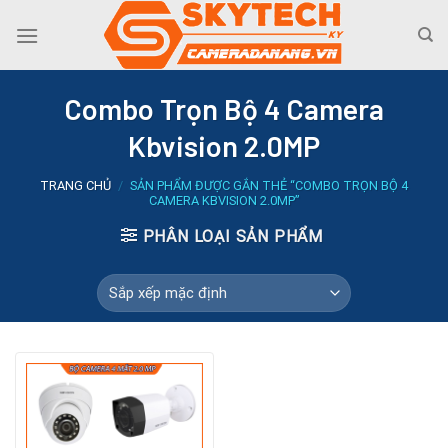
Skip
to
content
Combo Trọn Bộ 4 Camera
Kbvision 2.0MP
TRANG CHỦ
/
SẢN PHẨM ĐƯỢC GẮN THẺ “COMBO TRỌN BỘ 4
CAMERA KBVISION 2.0MP”
PHÂN LOẠI SẢN PHẨM