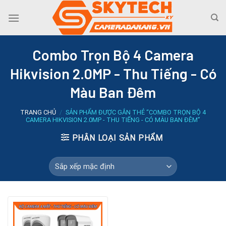
Skip
to
content
Combo Trọn Bộ 4 Camera
Hikvision 2.0MP - Thu Tiếng - Có
Màu Ban Đêm
TRANG CHỦ
/
SẢN PHẨM ĐƯỢC GẮN THẺ “COMBO TRỌN BỘ 4
CAMERA HIKVISION 2.0MP - THU TIẾNG - CÓ MÀU BAN ĐÊM”
PHÂN LOẠI SẢN PHẨM