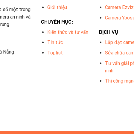
Giới thiệu
Camera Ezviz
p số một trong
mera an ninh và
Camera Yoos
CHUYÊN MỤC:
Trung
DỊCH VỤ
Kiến thức và tư vấn
Tin tức
Lắp đặt came
Đà Nẵng
Toplist
Sửa chữa ca
Tư vấn giải p
ninh
Thi công mạn