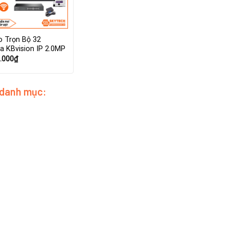
 Trọn Bộ 32
a KBvision IP 2.0MP
.000
₫
 danh mục: