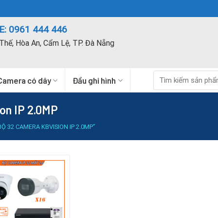
: 0961 444 446
Thế, Hòa An, Cẩm Lệ, TP. Đà Nẵng
Tìm
Camera có dây
Đầu ghi hình
kiếm:
on IP 2.0MP
32 CAMERA KBVISION IP 2.0MP”