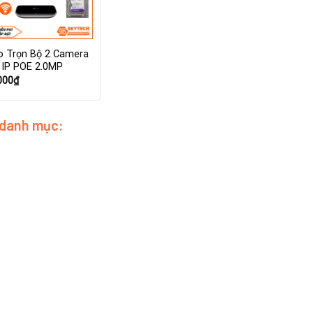
 Trọn Bộ 2 Camera
 IP POE 2.0MP
000
₫
 danh mục: