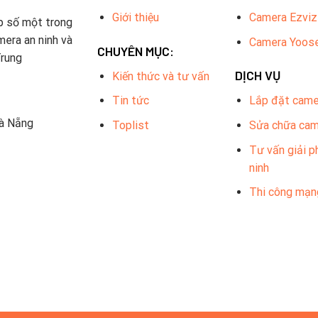
Giới thiệu
Camera Ezviz
p số một trong
mera an ninh và
Camera Yoos
CHUYÊN MỤC:
Trung
DỊCH VỤ
Kiến thức và tư vấn
Tin tức
Lắp đặt came
Đà Nẵng
Toplist
Sửa chữa ca
Tư vấn giải p
ninh
Thi công mạn