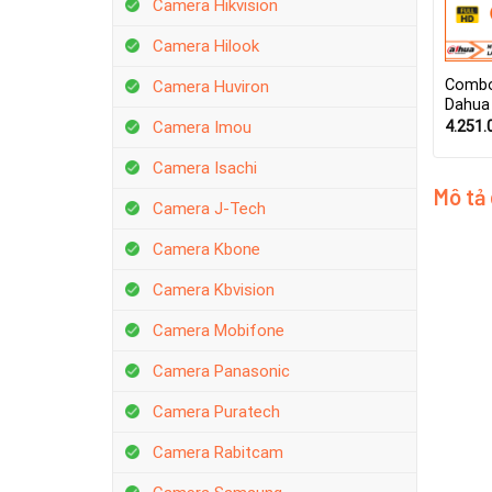
Camera Hikvision
Camera Hilook
Combo
Camera Huviron
Dahua
4.251.
Camera Imou
Camera Isachi
Mô tả
Camera J-Tech
Camera Kbone
Camera Kbvision
Camera Mobifone
Camera Panasonic
Camera Puratech
Camera Rabitcam