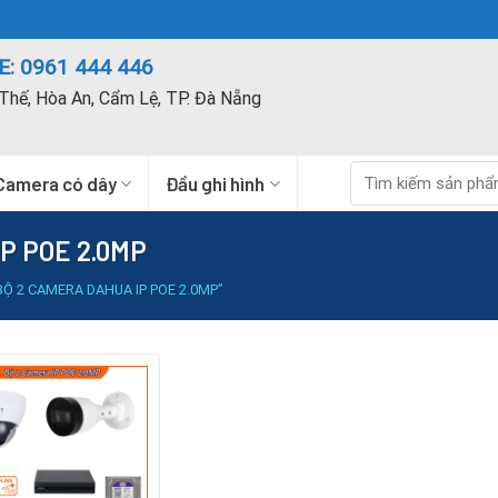
: 0961 444 446
Thế, Hòa An, Cẩm Lệ, TP. Đà Nẵng
Tìm
Camera có dây
Đầu ghi hình
kiếm:
IP POE 2.0MP
 2 CAMERA DAHUA IP POE 2.0MP”