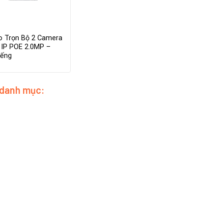
 Trọn Bộ 2 Camera
 IP POE 2.0MP –
iếng
 danh mục: