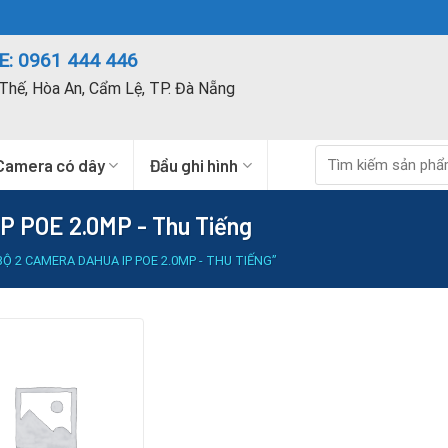
: 0961 444 446
Thế, Hòa An, Cẩm Lệ, TP. Đà Nẵng
Tìm
Camera có dây
Đầu ghi hình
kiếm:
P POE 2.0MP - Thu Tiếng
2 CAMERA DAHUA IP POE 2.0MP - THU TIẾNG”