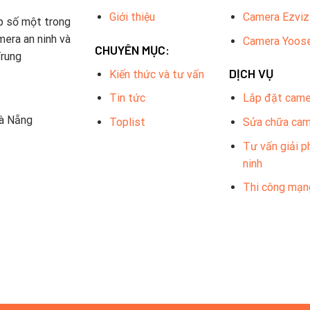
Giới thiệu
Camera Ezviz
p số một trong
mera an ninh và
Camera Yoos
CHUYÊN MỤC:
Trung
DỊCH VỤ
Kiến thức và tư vấn
Tin tức
Lắp đặt came
Đà Nẵng
Toplist
Sửa chữa ca
Tư vấn giải p
ninh
Thi công mạn