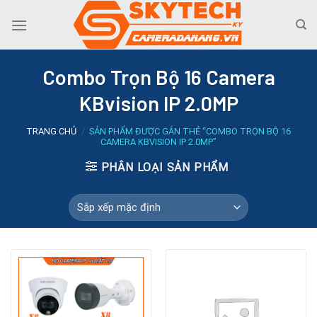
Skip
to
content
Combo Trọn Bộ 16 Camera
KBvision IP 2.0MP
TRANG CHỦ
/
SẢN PHẨM ĐƯỢC GẮN THẺ “COMBO TRỌN BỘ 16
CAMERA KBVISION IP 2.0MP”
PHÂN LOẠI SẢN PHẨM