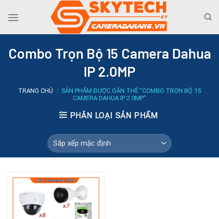
Skip
to
content
Combo Trọn Bộ 15 Camera Dahua
IP 2.0MP
TRANG CHỦ
/
SẢN PHẨM ĐƯỢC GẮN THẺ “COMBO TRỌN BỘ 15
CAMERA DAHUA IP 2.0MP”
PHÂN LOẠI SẢN PHẨM