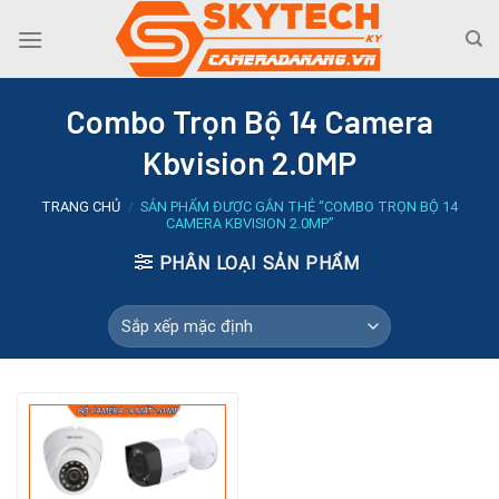
Skip
to
content
Combo Trọn Bộ 14 Camera
Kbvision 2.0MP
TRANG CHỦ
/
SẢN PHẨM ĐƯỢC GẮN THẺ “COMBO TRỌN BỘ 14
CAMERA KBVISION 2.0MP”
PHÂN LOẠI SẢN PHẨM