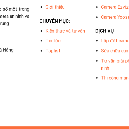
Giới thiệu
Camera Ezviz
p số một trong
mera an ninh và
Camera Yoos
CHUYÊN MỤC:
Trung
DỊCH VỤ
Kiến thức và tư vấn
Tin tức
Lắp đặt came
Đà Nẵng
Toplist
Sửa chữa ca
Tư vấn giải p
ninh
Thi công mạn