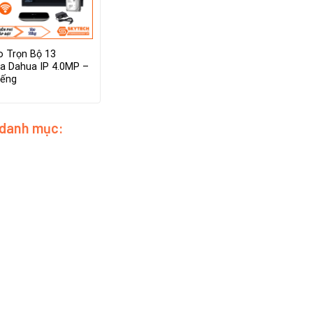
 Trọn Bộ 13
a Dahua IP 4.0MP –
iếng
 danh mục: