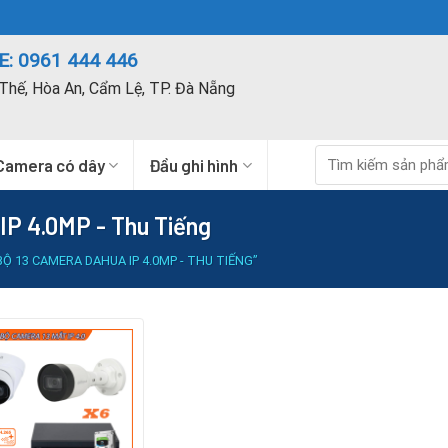
: 0961 444 446
Thế, Hòa An, Cẩm Lệ, TP. Đà Nẵng
Tìm
Camera có dây
Đầu ghi hình
kiếm:
P 4.0MP - Thu Tiếng
13 CAMERA DAHUA IP 4.0MP - THU TIẾNG”