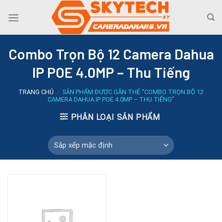
Skip
to
content
Combo Trọn Bộ 12 Camera Dahua
IP POE 4.0MP – Thu Tiếng
TRANG CHỦ
/
SẢN PHẨM ĐƯỢC GẮN THẺ “COMBO TRỌN BỘ 12
CAMERA DAHUA IP POE 4.0MP – THU TIẾNG”
PHÂN LOẠI SẢN PHẨM