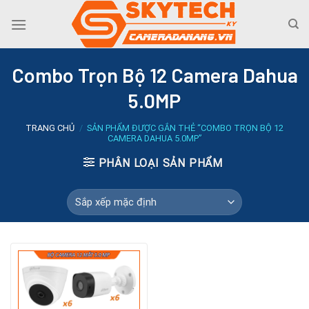
Skip
to
content
Combo Trọn Bộ 12 Camera Dahua
5.0MP
TRANG CHỦ
/
SẢN PHẨM ĐƯỢC GẮN THẺ “COMBO TRỌN BỘ 12
CAMERA DAHUA 5.0MP”
PHÂN LOẠI SẢN PHẨM