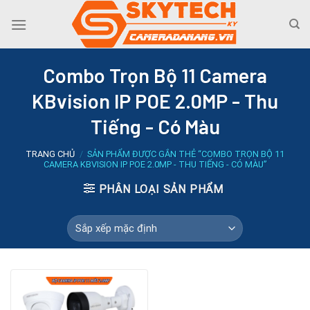
Skip
to
content
Combo Trọn Bộ 11 Camera
KBvision IP POE 2.0MP - Thu
Tiếng - Có Màu
TRANG CHỦ
/
SẢN PHẨM ĐƯỢC GẮN THẺ “COMBO TRỌN BỘ 11
CAMERA KBVISION IP POE 2.0MP - THU TIẾNG - CÓ MÀU”
PHÂN LOẠI SẢN PHẨM