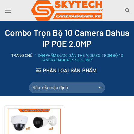
Skip
to
content
Combo Trọn Bộ 10 Camera Dahua
IP POE 2.0MP
TRANG CHỦ
/
SẢN PHẨM ĐƯỢC GẮN THẺ “COMBO TRỌN BỘ 10
CAMERA DAHUA IP POE 2.0MP”
PHÂN LOẠI SẢN PHẨM