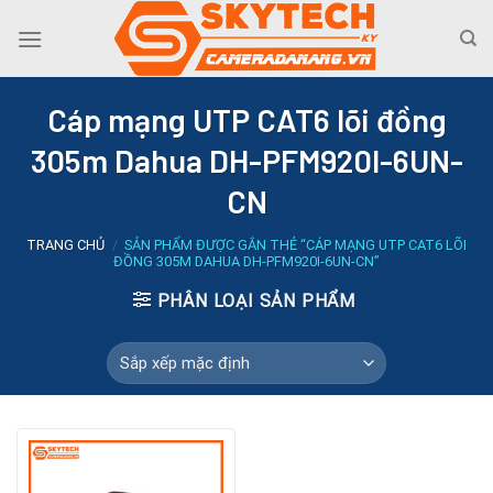
Skip
to
content
Cáp mạng UTP CAT6 lõi đồng
305m Dahua DH-PFM920I-6UN-
CN
TRANG CHỦ
/
SẢN PHẨM ĐƯỢC GẮN THẺ “CÁP MẠNG UTP CAT6 LÕI
ĐỒNG 305M DAHUA DH-PFM920I-6UN-CN”
PHÂN LOẠI SẢN PHẨM