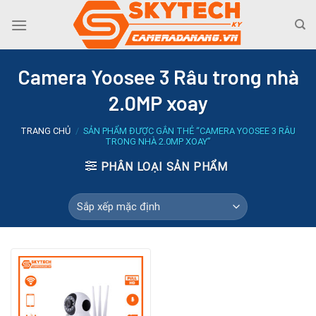
Skip
to
content
Camera Yoosee 3 Râu trong nhà
2.0MP xoay
TRANG CHỦ
/
SẢN PHẨM ĐƯỢC GẮN THẺ “CAMERA YOOSEE 3 RÂU
TRONG NHÀ 2.0MP XOAY”
PHÂN LOẠI SẢN PHẨM