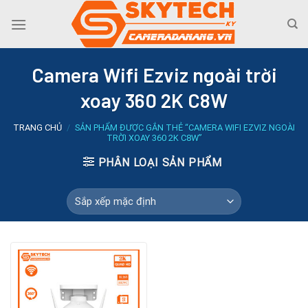
Skip
to
content
Camera Wifi Ezviz ngoài trời
xoay 360 2K C8W
TRANG CHỦ
/
SẢN PHẨM ĐƯỢC GẮN THẺ “CAMERA WIFI EZVIZ NGOÀI
TRỜI XOAY 360 2K C8W”
PHÂN LOẠI SẢN PHẨM