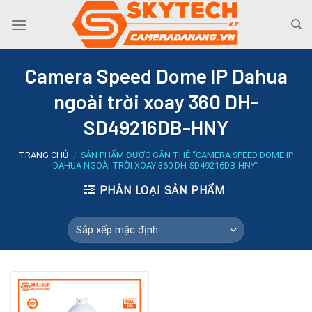
Skip
to
content
Camera Speed Dome IP Dahua
ngoài trời xoay 360 DH-
SD49216DB-HNY
TRANG CHỦ
/
SẢN PHẨM ĐƯỢC GẮN THẺ “CAMERA SPEED DOME IP
DAHUA NGOÀI TRỜI XOAY 360 DH-SD49216DB-HNY”
PHÂN LOẠI SẢN PHẨM