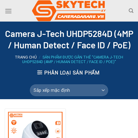
Skip
to
content
Camera J-Tech UHDP5284D (4MP
/ Human Detect / Face ID / PoE)
TRANG CHỦ
/
SẢN PHẨM ĐƯỢC GẮN THẺ “CAMERA J-TECH
UHDP5284D (4MP / HUMAN DETECT / FACE ID / POE)”
PHÂN LOẠI SẢN PHẨM