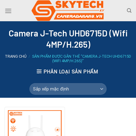
Skip
to
content
Camera J-Tech UHD6715D (Wifi
4MP/H.265)
TRANG CHỦ
/
SẢN PHẨM ĐƯỢC GẮN THẺ “CAMERA J-TECH UHD6715D
(WIFI 4MP/H.265)”
PHÂN LOẠI SẢN PHẨM