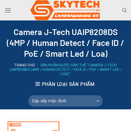
Skip
to
content
Camera J-Tech UAIP8208DS
(4MP / Human Detect / Face ID /
PoE / Smart Led / Loa)
TRANG CHỦ
/
SẢN PHẨM ĐƯỢC GẮN THẺ “CAMERA J-TECH
UAIP8208DS (4MP / HUMAN DETECT / FACE ID / POE / SMART LED /
LOA)”
PHÂN LOẠI SẢN PHẨM