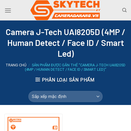
Skip
to
content
Camera J-Tech UAI8205D (4MP /
Human Detect / Face ID / Smart
Led)
TRANG CHỦ
/
SẢN PHẨM ĐƯỢC GẮN THẺ “CAMERA J-TECH UAI8205D
(4MP / HUMAN DETECT / FACE ID / SMART LED)”
PHÂN LOẠI SẢN PHẨM