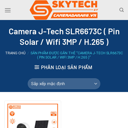
Skip
to
content
Camera J-Tech SLR6673C ( Pin
Solar / Wifi 3MP / H.265 )
TRANG CHỦ
/
SẢN PHẨM ĐƯỢC GẮN THẺ “CAMERA J-TECH SLR6673C
( PIN SOLAR / WIFI 3MP / H.265 )”
PHÂN LOẠI SẢN PHẨM