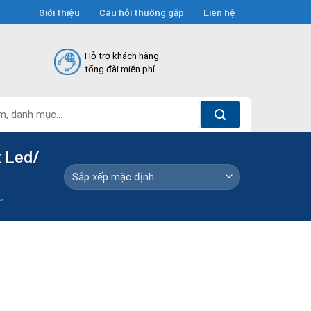
Giới thiệu
Câu hỏi thường gặp
Liên hệ
Hỗ trợ khách hàng
tổng đài miễn phí
t Led/
”