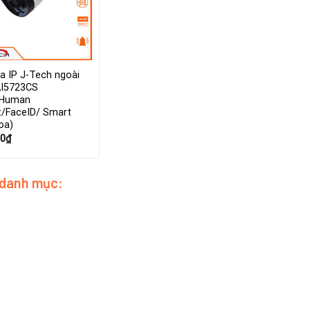
a IP J-Tech ngoài
AI5723CS
/Human
t/FaceID/ Smart
oa)
00
₫
 danh mục: