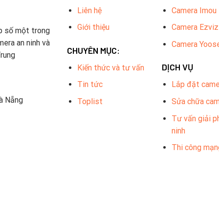
Liên hệ
Camera Imou
Giới thiệu
Camera Ezviz
p số một trong
mera an ninh và
Camera Yoos
CHUYÊN MỤC:
Trung
DỊCH VỤ
Kiến thức và tư vấn
Tin tức
Lắp đặt came
Đà Nẵng
Toplist
Sửa chữa ca
Tư vấn giải p
ninh
Thi công mạn