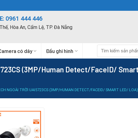
: 0961 444 446
Thế, Hòa An, Cẩm Lệ, TP. Đà Nẵng
Tìm
Camera có dây
Đầu ghi hình
kiếm:
I5723CS (3MP/Human Detect/FaceID/ Smar
CH NGOÀI TRỜI UAI5723CS (3MP/HUMAN DETECT/FACEID/ SMART LED/ LOA)