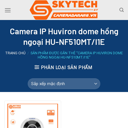
Skip
to
content
Camera IP Huviron dome hồng
ngoại HU-NF510MT/I1E
TRANG CHỦ
/
SẢN PHẨM ĐƯỢC GẮN THẺ “CAMERA IP HUVIRON DOME
HỒNG NGOẠI HU-NF510MT/I1E”
PHÂN LOẠI SẢN PHẨM