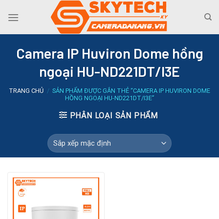
Skip
to
content
Camera IP Huviron Dome hồng
ngoại HU-ND221DT/I3E
TRANG CHỦ
/
SẢN PHẨM ĐƯỢC GẮN THẺ “CAMERA IP HUVIRON DOME
HỒNG NGOẠI HU-ND221DT/I3E”
PHÂN LOẠI SẢN PHẨM