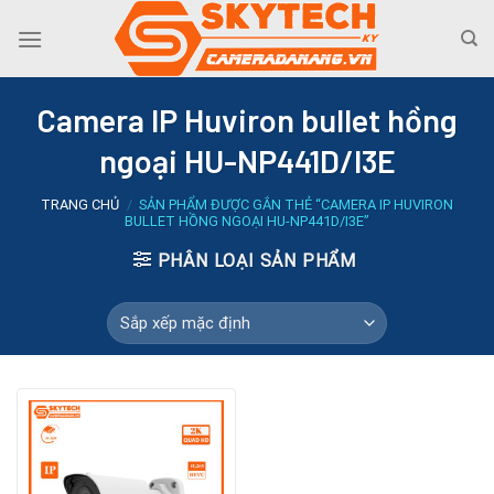
Skip
to
content
Camera IP Huviron bullet hồng
ngoại HU-NP441D/I3E
TRANG CHỦ
/
SẢN PHẨM ĐƯỢC GẮN THẺ “CAMERA IP HUVIRON
BULLET HỒNG NGOẠI HU-NP441D/I3E”
PHÂN LOẠI SẢN PHẨM