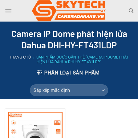
Skip
to
content
Camera IP Dome phát hiện lửa
Dahua DHI-HY-FT431LDP
TRANG CHỦ
/
SẢN PHẨM ĐƯỢC GẮN THẺ “CAMERA IP DOME PHÁT
HIỆN LỬA DAHUA DHI-HY-FT431LDP”
PHÂN LOẠI SẢN PHẨM