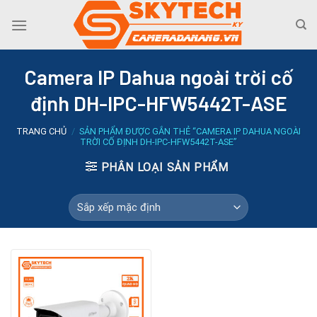
Skip
to
content
Camera IP Dahua ngoài trời cố
định DH-IPC-HFW5442T-ASE
TRANG CHỦ
/
SẢN PHẨM ĐƯỢC GẮN THẺ “CAMERA IP DAHUA NGOÀI
TRỜI CỐ ĐỊNH DH-IPC-HFW5442T-ASE”
PHÂN LOẠI SẢN PHẨM