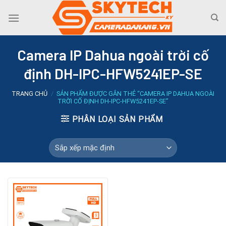
Skip
to
content
Camera IP Dahua ngoài trời cố
định DH-IPC-HFW5241EP-SE
TRANG CHỦ
/
SẢN PHẨM ĐƯỢC GẮN THẺ “CAMERA IP DAHUA NGOÀI
TRỜI CỐ ĐỊNH DH-IPC-HFW5241EP-SE”
PHÂN LOẠI SẢN PHẨM