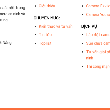
Giới thiệu
Camera Ezviz
p số một trong
mera an ninh và
Camera Yoos
CHUYÊN MỤC:
Trung
DỊCH VỤ
Kiến thức và tư vấn
Tin tức
Lắp đặt came
Đà Nẵng
Toplist
Sửa chữa ca
Tư vấn giải p
ninh
Thi công mạn