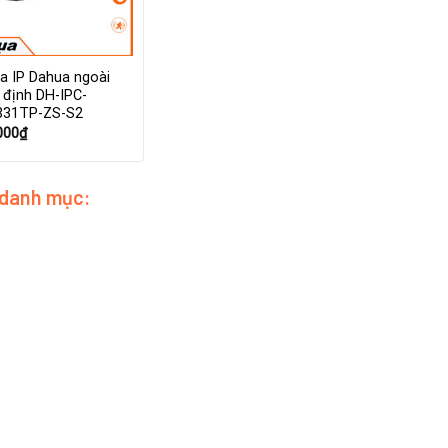
a IP Dahua ngoài
ố định DH-IPC-
31TP-ZS-S2
000
₫
 danh mục: