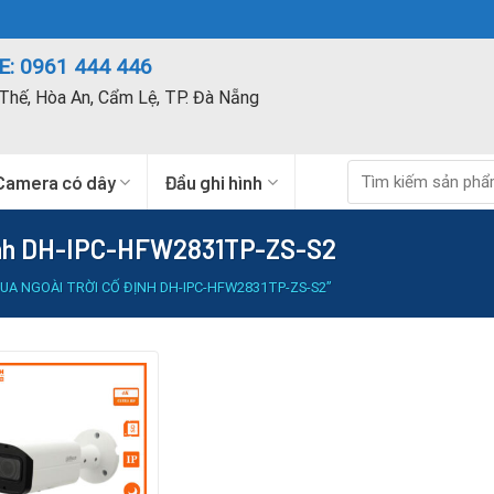
: 0961 444 446
Thế, Hòa An, Cẩm Lệ, TP. Đà Nẵng
Tìm
Camera có dây
Đầu ghi hình
kiếm:
định DH-IPC-HFW2831TP-ZS-S2
A NGOÀI TRỜI CỐ ĐỊNH DH-IPC-HFW2831TP-ZS-S2”