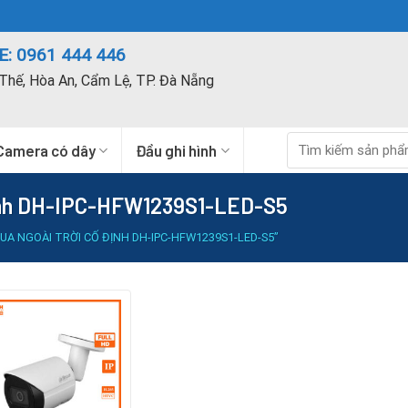
: 0961 444 446
Thế, Hòa An, Cẩm Lệ, TP. Đà Nẵng
Tìm
Camera có dây
Đầu ghi hình
kiếm:
định DH-IPC-HFW1239S1-LED-S5
A NGOÀI TRỜI CỐ ĐỊNH DH-IPC-HFW1239S1-LED-S5”