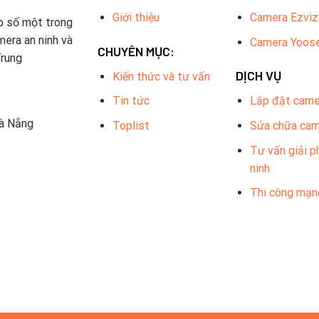
Giới thiệu
Camera Ezviz
p số một trong
mera an ninh và
Camera Yoos
CHUYÊN MỤC:
Trung
DỊCH VỤ
Kiến thức và tư vấn
Tin tức
Lắp đặt came
Đà Nẵng
Toplist
Sửa chữa ca
Tư vấn giải p
ninh
Thi công mạn