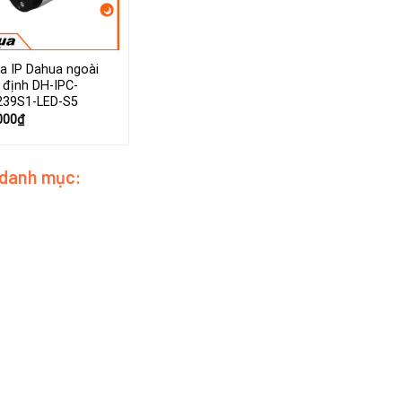
a IP Dahua ngoài
ố định DH-IPC-
39S1-LED-S5
000
₫
 danh mục: