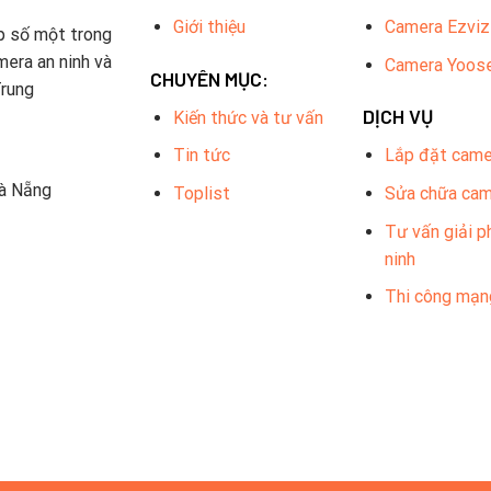
Giới thiệu
Camera Ezviz
p số một trong
mera an ninh và
Camera Yoos
CHUYÊN MỤC:
Trung
DỊCH VỤ
Kiến thức và tư vấn
Tin tức
Lắp đặt came
Đà Nẵng
Toplist
Sửa chữa ca
Tư vấn giải p
ninh
Thi công mạn