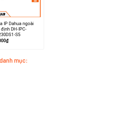
a IP Dahua ngoài
ố định DH-IPC-
30DS1-S5
000
₫
 danh mục: