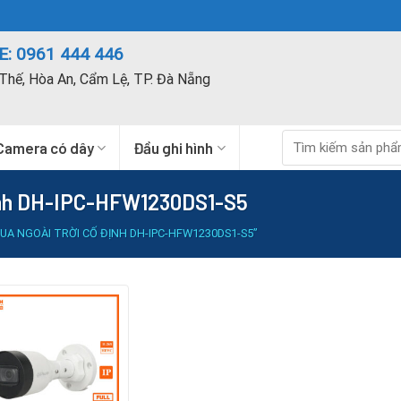
: 0961 444 446
Thế, Hòa An, Cẩm Lệ, TP. Đà Nẵng
Tìm
Camera có dây
Đầu ghi hình
kiếm:
định DH-IPC-HFW1230DS1-S5
A NGOÀI TRỜI CỐ ĐỊNH DH-IPC-HFW1230DS1-S5”